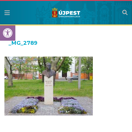
Eszköztár megnyitása
_MG_2789