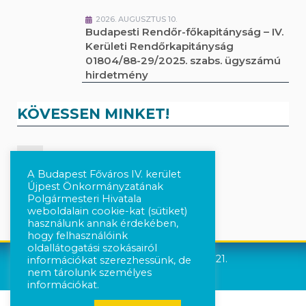
2026. AUGUSZTUS 10.
Budapesti Rendőr-főkapitányság – IV.
Kerületi Rendőrkapitányság
01804/88-29/2025. szabs. ügyszámú
hirdetmény
KÖVESSEN MINKET!
Kövesse a híreket Facebook-on
A Budapest Főváros IV. kerület
Újpest Önkormányzatának
Követés Instagram-on
Polgármesteri Hivatala
weboldalain cookie-kat (sütiket)
használunk annak érdekében,
hogy felhasználóink
oldallátogatási szokásairól
Újpest Önkormányzata © 2021.
információkat szerezhessünk, de
nem tárolunk személyes
információkat.