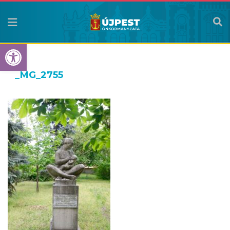
Eszköztár megnyitása
_MG_2755