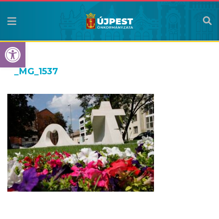
Eszköztár megnyitása
_MG_1537