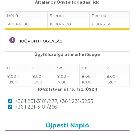
Általános Ügyfélfogadási idő
Hétfő
Szerda
Péntek
14:00-18:00
10:00-17:00
8:00-12:30
IDŐPONTFOGLALÁS
Ügyfélszolgálat elérhetősége
H
K
Sz
Cs
P
8:00 –
8:00 –
8:00 –
8:00 –
8:00 –
18:00
16:00
17:00
16:00
13:00
1042 István út 15. fsz.(ÜSZI)
+36 1 231-3101/277, +36 1 231-3235,
+36 1 231-3101/266
Újpesti Napló