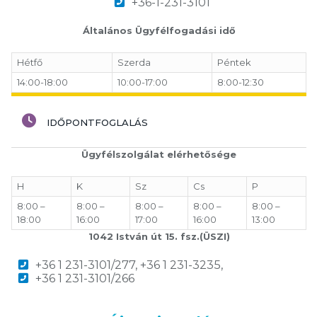
+36-1-231-3101
Általános Ügyfélfogadási idő
Hétfő
Szerda
Péntek
14:00-18:00
10:00-17:00
8:00-12:30
IDŐPONTFOGLALÁS
Ügyfélszolgálat elérhetősége
H
K
Sz
Cs
P
8:00 –
8:00 –
8:00 –
8:00 –
8:00 –
18:00
16:00
17:00
16:00
13:00
1042 István út 15. fsz.(ÜSZI)
+36 1 231-3101/277, +36 1 231-3235,
+36 1 231-3101/266