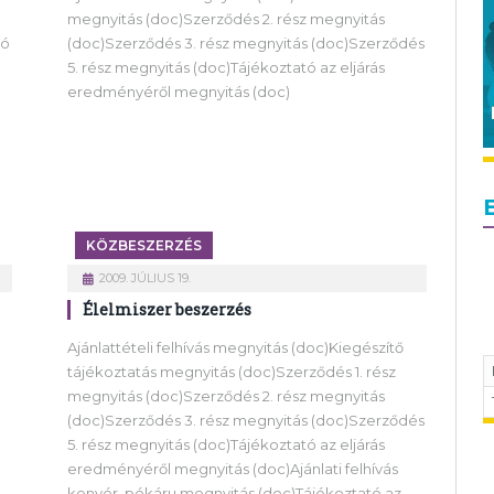
megnyitás (doc)Szerződés 2. rész megnyitás
tó
(doc)Szerződés 3. rész megnyitás (doc)Szerződés
5. rész megnyitás (doc)Tájékoztató az eljárás
eredményéről megnyitás (doc)
KÖZBESZERZÉS
2009. JÚLIUS 19.
Élelmiszer beszerzés
Ajánlattételi felhívás megnyitás (doc)Kiegészítő
tájékoztatás megnyitás (doc)Szerződés 1. rész
megnyitás (doc)Szerződés 2. rész megnyitás
(doc)Szerződés 3. rész megnyitás (doc)Szerződés
5. rész megnyitás (doc)Tájékoztató az eljárás
eredményéről megnyitás (doc)Ajánlati felhívás
kenyér, pékáru megnyitás (doc)Tájékoztató az