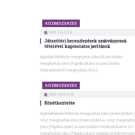
KÖZBESZERZÉS
2009. JÚLIUS 6.
Játszótéri berendezések szabványossá
tételével kapcsolatos javítások
Ajánlati felhívás megnyitás (doc)Szerződés
megnyitás (doc)Tájékoztató a szerződés
teljesítéséről megnyitás (doc)
KÖZBESZERZÉS
2009. MÁJUS 18.
Közétkeztetés
Ajánlattételi felhívás megnyitás (doc)Szerződés 3
rész megnyitás (doc)Szerződés 4. rész megnyitá
(doc)Tájékoztató a szerződés módosításáról G.I.
megnyitás (doc)Tájékoztató eljárás eredményér