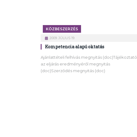
KÖZBESZERZÉS
2009. JÚLIUS 19.
Kompetencia alapú oktatás
Ajánlattételi felhívás megnyitás (doc)Tájékoztató
az eljárás eredményéről megnyitás
(doc)Szerződés megnyitás (doc)