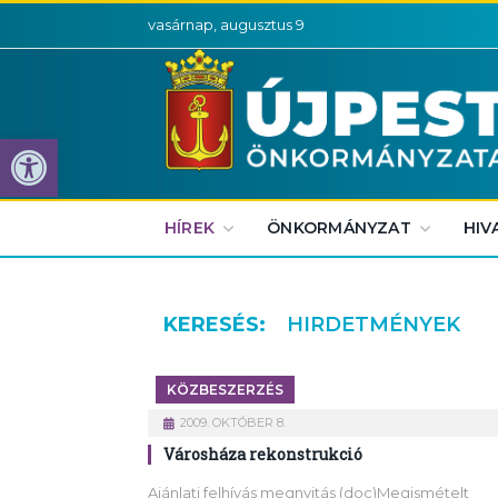
vasárnap, augusztus 9
Eszköztár megnyitása
HÍREK
ÖNKORMÁNYZAT
HIV
KERESÉS:
HIRDETMÉNYEK
KÖZBESZERZÉS
2009. OKTÓBER 8.
Városháza rekonstrukció
Ajánlati felhívás megnyitás (doc)Megismételt