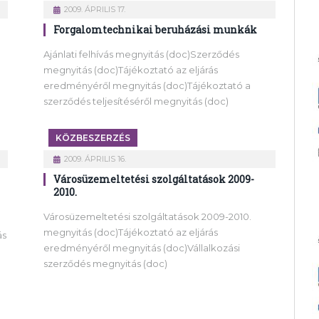
2009. ÁPRILIS 17.
Forgalomtechnikai beruházási munkák
Ajánlati felhívás megnyitás (doc)Szerződés
megnyitás (doc)Tájékoztató az eljárás
eredményéről megnyitás (doc)Tájékoztató a
szerződés teljesítéséről megnyitás (doc)
KÖZBESZERZÉS
2009. ÁPRILIS 16.
Városüzemeltetési szolgáltatások 2009-
2010.
Városüzemeltetési szolgáltatások 2009-2010.
megnyitás (doc)Tájékoztató az eljárás
ás
eredményéről megnyitás (doc)Vállalkozási
szerződés megnyitás (doc)