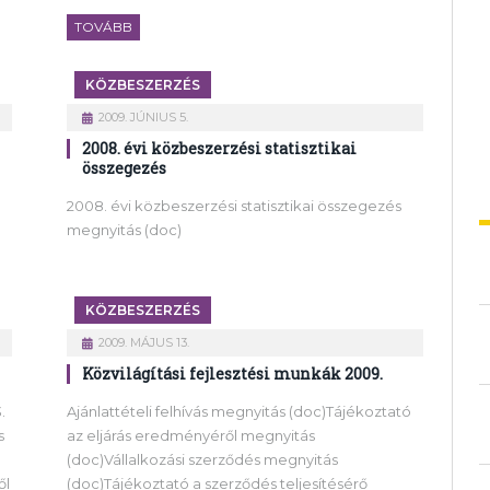
TOVÁBB
KÖZBESZERZÉS
2009. JÚNIUS 5.
2008. évi közbeszerzési statisztikai
összegezés
2008. évi közbeszerzési statisztikai összegezés
megnyitás (doc)
KÖZBESZERZÉS
2009. MÁJUS 13.
Közvilágítási fejlesztési munkák 2009.
.
Ajánlattételi felhívás megnyitás (doc)Tájékoztató
s
az eljárás eredményéről megnyitás
(doc)Vállalkozási szerződés megnyitás
ől
(doc)Tájékoztató a szerződés teljesítésérő