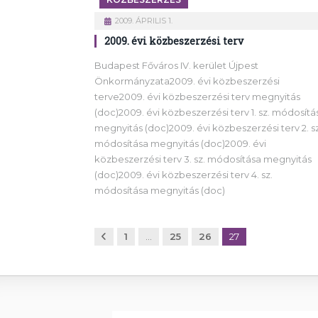
2009. ÁPRILIS 1.
2009. évi közbeszerzési terv
Budapest Főváros IV. kerület Újpest
Önkormányzata2009. évi közbeszerzési
terve2009. évi közbeszerzési terv megnyitás
(doc)2009. évi közbeszerzési terv 1. sz. módosítá
megnyitás (doc)2009. évi közbeszerzési terv 2. sz
módosítása megnyitás (doc)2009. évi
közbeszerzési terv 3. sz. módosítása megnyitás
(doc)2009. évi közbeszerzési terv 4. sz.
módosítása megnyitás (doc)
Előző
1
…
25
26
27