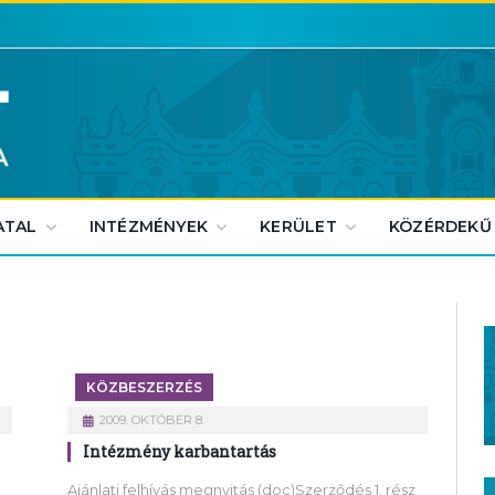
ATAL
INTÉZMÉNYEK
KERÜLET
KÖZÉRDEKŰ
KÖZBESZERZÉS
2009. OKTÓBER 8.
Intézmény karbantartás
Ajánlati felhívás megnyitás (doc)Szerződés 1. rész