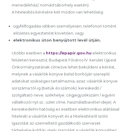
menedékház/, nomád táborhely esetén)
A hitelesítés kérésére két módon van lehetőség:
ügyfélfogadási időben személyesen, telefonon történt
előzetes egyeztetést követően, vagy
elektronikus úton benyújtott levél útján.
Utóbbi esetben a
https://epapir.gov.hu
elektronikus
felületen keresztül, Budapest Főváros IV. kerület Újpest
Önkormányzatának címezve lehet beküldeni a kérést,
melynek a vásárlók könyve belső borítóján szereplő
adatokat szükséges tartalmaznia, azaz: vásárlók könyve
sorszáma tól-ig (betűk és számok); kereskedő /
szolgáltató neve; székhelye; cégjegyzékszám / egyéni
vállalkozói nyt.sz.; üzlet címe, használatbavétel ideje). A
kereskedelmi hatóság ez esetben elektronikus aláírással
hitelesíti a vásárlók könyvét és a hitelesítésről szóló
Igazolást az üzemeltető gazdálkodó szervezet
tárhelyére küldi ki, mely
Igazolást a vásárlók könyvéhez