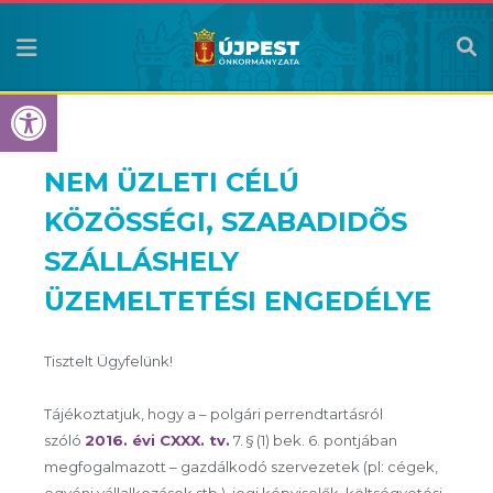
Eszköztár megnyitása
NEM ÜZLETI CÉLÚ
KÖZÖSSÉGI, SZABADIDÕS
SZÁLLÁSHELY
ÜZEMELTETÉSI ENGEDÉLYE
Tisztelt Ügyfelünk!
Tájékoztatjuk, hogy a – polgári perrendtartásról
szóló
2016. évi CXXX. tv.
7. § (1) bek. 6. pontjában
megfogalmazott – gazdálkodó szervezetek (pl: cégek,