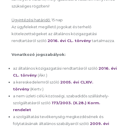
szükséges rögzíteni!
Ügyintézési határidő:
15 nap
Az ügyfeleket megillető jogokat és terhelő
kötelezettségeket az általános közigazgatási
rendtartásról szóló
2016. évi CL. törvény
tartalmazza.
Vonatkozó jogszabályok:
az általános közigazgatási rendtartásról szóló
2016. évi
CL. törvény
(Ákr.)
a kereskedelemről szóló
2005. évi CLXIV.
törvény
(Kertv.)
a nem üzleti célú közösségi, szabadidős szálláshely-
szolgáltatásról szóló
173/2003. (X.28.) Korm.
rendelet
a szolgáltatási tevékenység megkezdésének és
folytatásának általános szabályairól szóló
2009. évi