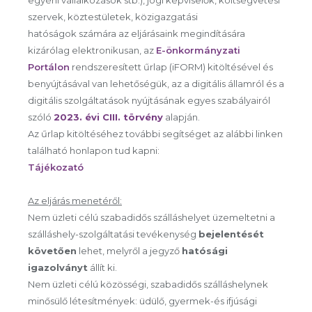
egyéni vállalkozások stb.), jogi képviselők, költségvetési
szervek, köztestületek, közigazgatási
hatóságok számára az eljárásaink megindítására
kizárólag elektronikusan, az
E-önkormányzati
Portálon
rendszeresített űrlap (iFORM) kitöltésével és
benyújtásával van lehetőségük, az a digitális államról és a
digitális szolgáltatások nyújtásának egyes szabályairól
szóló
2023. évi CIII. törvény
alapján.
Az űrlap kitöltéséhez további segítséget az alábbi linken
található honlapon tud kapni:
Tájékozató
Az eljárás menetéről:
Nem üzleti célú szabadidős szálláshelyet üzemeltetni a
szálláshely-szolgáltatási tevékenység
bejelentését
követően
lehet, melyről a jegyző
hatósági
igazolványt
állít ki.
Nem üzleti célú közösségi, szabadidős szálláshelynek
minősülő létesítmények: üdülő, gyermek-és ifjúsági