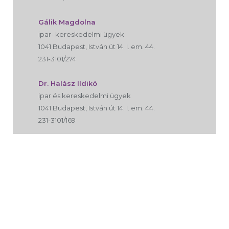
Gálik Magdolna
ipar- kereskedelmi ügyek
1041 Budapest, István út 14. I. em. 44.
231-3101/274
Dr. Halász Ildikó
ipar és kereskedelmi ügyek
1041 Budapest, István út 14. I. em. 44.
231-3101/169