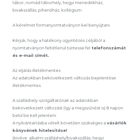
tábor, nomád táborhely, hegyi menedékház,
bivakszállás, pihenőház, kollégium.
A kérelmet formanyomtatványon kel benyújtani.
Kérjük, hogy a hatékony ügyintézés céljából a
nyomtatványon feltétlenül tüntesse fel
telefonszámát
és e-mail címét.
Az eljárás illetékmentes.
Az adatokban bekövetkezett változás bejelentése:
illetékmentes.
A szálláshely-szolgáltatónak az adatokban
bekövetkezett változást (így a megszűnést is) 8 napon
belül be kell jelenteni.
A nyilvántartásba vételt követően szükséges a
vásárlók
könyvének hitelesítése!
(kivéve: alkalmi szálláshely/bivakszállás, hegyi