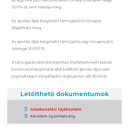
az egy főre jutó havi jövedelem a helyi jövedelemalap
300%-át nem haladja meg.
Az ápolási díjat kiegészítő támogatás 12 hónapra
állapítható meg.
Az ápolási díjat kiegészítő támogatás egy hónapra járó
összege 15 000 Ft.
A támogatás iránti kérelemhez mellékelni kell többek
között kormányhivatal által kiállított ápolási díjra való
jogosultságot megállapító véglegessé vált döntést.
Letölthető dokumentumok
Adatkezelési tájékoztató
Kérelem nyomtatvány