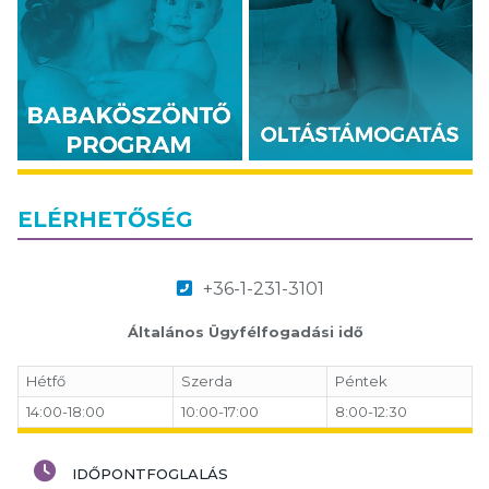
ELÉRHETŐSÉG
+36-1-231-3101
Általános Ügyfélfogadási idő
Hétfő
Szerda
Péntek
14:00-18:00
10:00-17:00
8:00-12:30
IDŐPONTFOGLALÁS