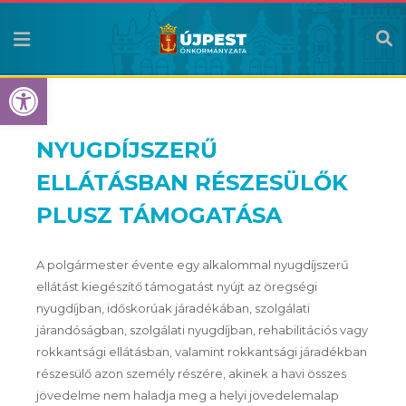
Eszköztár megnyitása
NYUGDÍJSZERŰ
ELLÁTÁSBAN RÉSZESÜLŐK
PLUSZ TÁMOGATÁSA
A polgármester évente egy alkalommal nyugdíjszerű
ellátást kiegészítő támogatást nyújt az öregségi
nyugdíjban, időskorúak járadékában, szolgálati
járandóságban, szolgálati nyugdíjban, rehabilitációs vagy
rokkantsági ellátásban, valamint rokkantsági járadékban
részesülő azon személy részére, akinek a havi összes
jövedelme nem haladja meg a helyi jövedelemalap