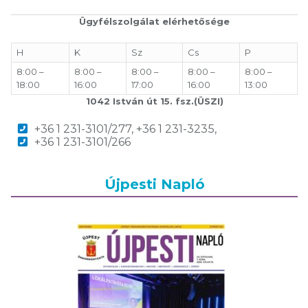
Ügyfélszolgálat elérhetősége
H
K
Sz
Cs
P
8:00 –
8:00 –
8:00 –
8:00 –
8:00 –
18:00
16:00
17:00
16:00
13:00
1042 István út 15. fsz.(ÜSZI)
+36 1 231-3101/277, +36 1 231-3235,
+36 1 231-3101/266
Újpesti Napló