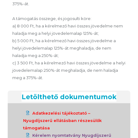
375%-át.
A támogatás összege, és jogosulti köre:
a) 8 000 Ft, ha a kérelmező havi összes jövedelme nem
haladja meg a helyi jövedelemalap 125%-át;
b) 5 000 Ft, ha a kérelmező havi összes jövedelme a
helyi jövedelemalap 125%-át meghaladja, de nem
haladja meg a 250%-át;
c) 3 500 Ft, ha a kérelmező havi összes jövedelme a helyi
jövedelemalap 250%-át meghaladja, de nem haladja
meg a 375%-át.
Letölthető dokumentumok
Adatkezelési tájékoztató –
Nyugdíjszerű ellátásban részesülők
támogatása
Kérelem nyomtatvány Nyugdíjszerű