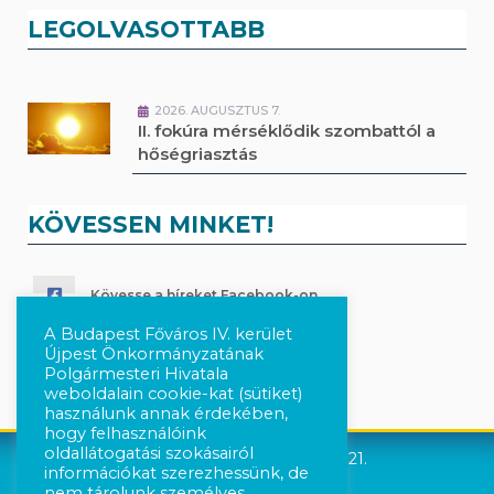
LEGOLVASOTTABB
2026. AUGUSZTUS 7.
II. fokúra mérséklődik szombattól a
hőségriasztás
KÖVESSEN MINKET!
Kövesse a híreket Facebook-on
A Budapest Főváros IV. kerület
Követés Instagram-on
Újpest Önkormányzatának
Polgármesteri Hivatala
weboldalain cookie-kat (sütiket)
használunk annak érdekében,
hogy felhasználóink
oldallátogatási szokásairól
Újpest Önkormányzata © 2021.
információkat szerezhessünk, de
nem tárolunk személyes