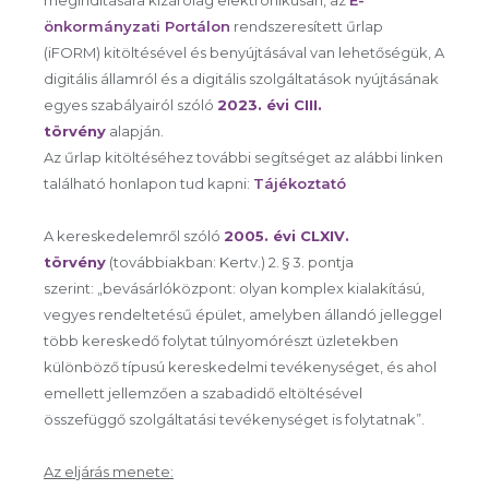
megindítására kizárólag elektronikusan, az
E-
önkormányzati Portálon
rendszeresített űrlap
(iFORM) kitöltésével és benyújtásával van lehetőségük, A
digitális államról és a digitális szolgáltatások nyújtásának
egyes szabályairól szóló
2023. évi CIII.
törvény
alapján.
Az űrlap kitöltéséhez további segítséget az alábbi linken
található honlapon tud kapni:
Tájékoztató
A kereskedelemről szóló
2005. évi CLXIV.
törvény
(továbbiakban: Kertv.) 2. § 3. pontja
szerint: „bevásárlóközpont: olyan komplex kialakítású,
vegyes rendeltetésű épület, amelyben állandó jelleggel
több kereskedő folytat túlnyomórészt üzletekben
különböző típusú kereskedelmi tevékenységet, és ahol
emellett jellemzően a szabadidő eltöltésével
összefüggő szolgáltatási tevékenységet is folytatnak”.
Az eljárás menete: