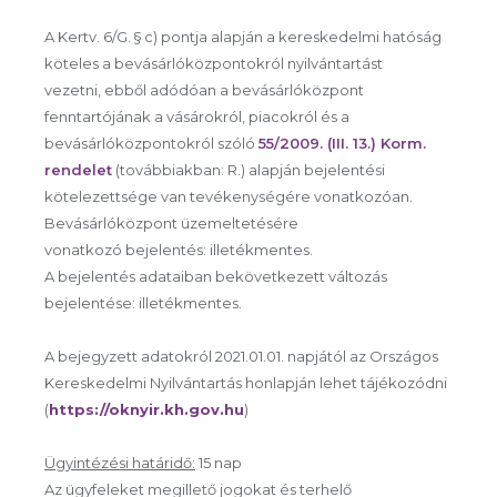
A Kertv. 6/G. § c) pontja alapján a kereskedelmi hatóság
köteles a bevásárlóközpontokról nyilvántartást
vezetni, ebből adódóan a bevásárlóközpont
fenntartójának a vásárokról, piacokról és a
bevásárlóközpontokról szóló
55/2009. (III. 13.) Korm.
rendelet
(továbbiakban: R.) alapján bejelentési
kötelezettsége van tevékenységére vonatkozóan.
Bevásárlóközpont üzemeltetésére
vonatkozó bejelentés: illetékmentes.
A bejelentés adataiban bekövetkezett változás
bejelentése: illetékmentes.
A bejegyzett adatokról 2021.01.01. napjától az Országos
Kereskedelmi Nyilvántartás honlapján lehet tájékozódni
(
https://oknyir.kh.gov.hu
)
Ügyintézési határidő:
15 nap
Az ügyfeleket megillető jogokat és terhelő