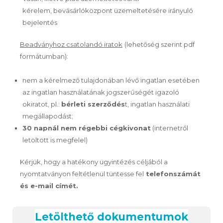
kérelem, bevásárlóközpont üzemeltetésére irányuló
bejelentés
Beadványhoz csatolandó iratok
(lehetőség szerint pdf
formátumban):
nem a kérelmező tulajdonában lévő ingatlan esetében
az ingatlan használatának jogszerűségét igazoló
okiratot, pl.:
bérleti szerződés
t, ingatlan használati
megállapodást;
30 napnál nem régebbi cégkivonat
(internetről
letöltött is megfelel)
Kérjük, hogy a hatékony ügyintézés céljából a
nyomtatványon feltétlenül tüntesse fel
telefonszámát
és e-mail címét.
Letölthető dokumentumok