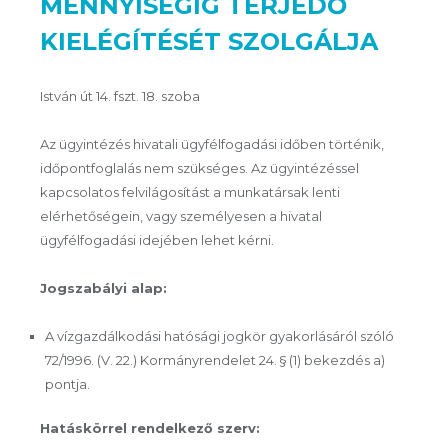
MENNYISÉGIG TERJEDŐ
KIELÉGÍTÉSÉT SZOLGÁLJA
István út 14. fszt. 18. szoba
Az ügyintézés hivatali ügyfélfogadási időben történik,
időpontfoglalás nem szükséges. Az ügyintézéssel
kapcsolatos felvilágosítást a munkatársak lenti
elérhetőségein, vagy személyesen a hivatal
ügyfélfogadási idejében lehet kérni.
Jogszabályi alap:
A vízgazdálkodási hatósági jogkör gyakorlásáról szóló
72/1996. (V. 22.) Kormányrendelet 24. § (1) bekezdés a)
pontja.
Hatáskörrel rendelkező szerv: