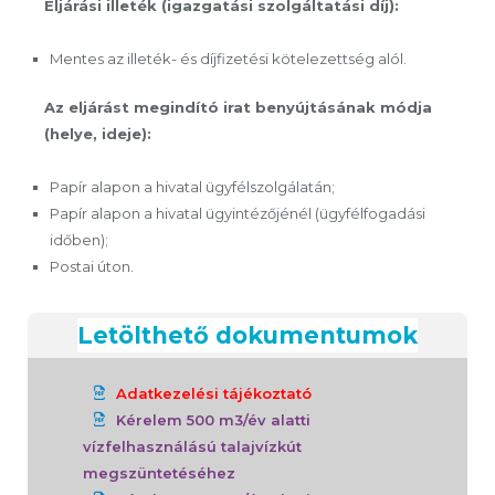
Eljárási illeték (igazgatási szolgáltatási díj):
Mentes az illeték- és díjfizetési kötelezettség alól.
Az eljárást megindító irat benyújtásának módja
(helye, ideje):
Papír alapon a hivatal ügyfélszolgálatán;
Papír alapon a hivatal ügyintézőjénél (ügyfélfogadási
időben);
Postai úton.
Letölthető dokumentumok
Adatkezelési tájékoztató
Kérelem 500 m3/év alatti
vízfelhasználású talajvízkút
megszüntetéséhez