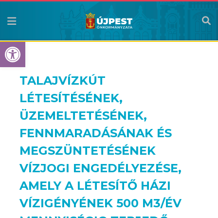
Eszköztár megnyitása
TALAJVÍZKÚT
LÉTESÍTÉSÉNEK,
ÜZEMELTETÉSÉNEK,
FENNMARADÁSÁNAK ÉS
MEGSZÜNTETÉSÉNEK
VÍZJOGI ENGEDÉLYEZÉSE,
AMELY A LÉTESÍTŐ HÁZI
VÍZIGÉNYÉNEK 500 M
3
/ÉV