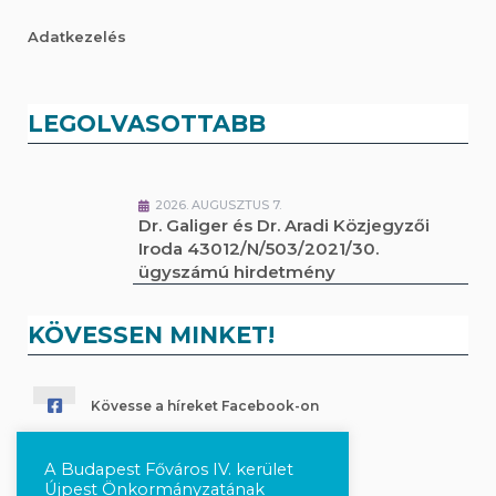
Adatkezelés
LEGOLVASOTTABB
2026. AUGUSZTUS 7.
Dr. Galiger és Dr. Aradi Közjegyzői
Iroda 43012/N/503/2021/30.
ügyszámú hirdetmény
KÖVESSEN MINKET!
Kövesse a híreket Facebook-on
Követés Instagram-on
A Budapest Főváros IV. kerület
Újpest Önkormányzatának