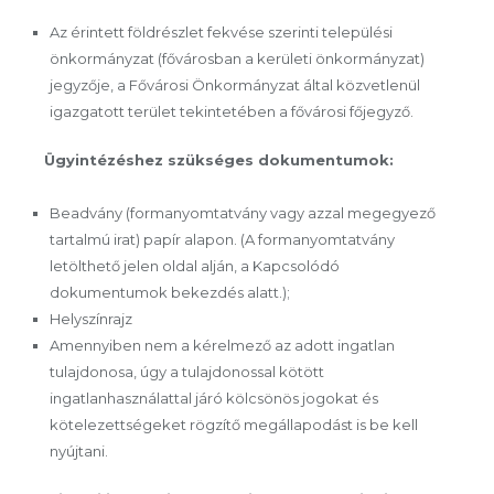
Az érintett földrészlet fekvése szerinti települési
önkormányzat (fővárosban a kerületi önkormányzat)
jegyzője, a Fővárosi Önkormányzat által közvetlenül
igazgatott terület tekintetében a fővárosi főjegyző.
Ügyintézéshez szükséges dokumentumok:
Beadvány (formanyomtatvány vagy azzal megegyező
tartalmú irat) papír alapon. (A formanyomtatvány
letölthető jelen oldal alján, a Kapcsolódó
dokumentumok bekezdés alatt.);
Helyszínrajz
Amennyiben nem a kérelmező az adott ingatlan
tulajdonosa, úgy a tulajdonossal kötött
ingatlanhasználattal járó kölcsönös jogokat és
kötelezettségeket rögzítő megállapodást is be kell
nyújtani.