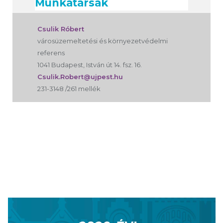
Munkatársak
Csulik Róbert
városüzemeltetési és környezetvédelmi
referens
1041 Budapest, István út 14. fsz. 16.
Csulik.Robert@ujpest.hu
231-3148 /261 mellék