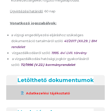
kötelezettségeket rögzítő megállapodást
Ügyintézési határidő
: 60 nap
Vonatkozó jogszabályok:
a vízjogi engedélyezési eljáráshoz szükséges
dokumentáció tartalmáról szóló
41/2017 (XII.29. ) BM
rendelet
vízgazdálkodásról szóló
1995. évi LVII. törvény
a vízgazdálkodási hatósági jogkör gyakorlásáról
szóló
72/1996 (V.22.) kormányrendelet
Letölthető dokumentumok
Adatkezelési tájékoztató