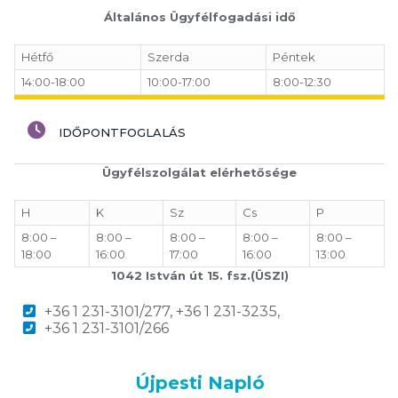
Általános Ügyfélfogadási idő
Hétfő
Szerda
Péntek
14:00-18:00
10:00-17:00
8:00-12:30
IDŐPONTFOGLALÁS
Ügyfélszolgálat elérhetősége
H
K
Sz
Cs
P
8:00 –
8:00 –
8:00 –
8:00 –
8:00 –
18:00
16:00
17:00
16:00
13:00
1042 István út 15. fsz.(ÜSZI)
+36 1 231-3101/277, +36 1 231-3235,
+36 1 231-3101/266
Újpesti Napló