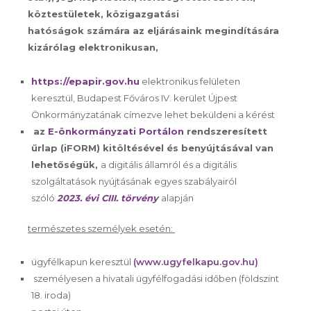
köztestületek, közigazgatási
hatóságok
számára az eljárásaink megindítására
kizárólag elektronikusan,
https://epapir.gov.hu
elektronikus felületen
keresztül, Budapest Főváros IV. kerület Újpest
Önkormányzatának címezve lehet beküldeni a kérést
az
E-önkormányzati Portálon
rendszeresített
űrlap (iFORM) kitöltésével és benyújtásával van
lehetőségük
,
a digitális államról és a digitális
szolgáltatások nyújtásának egyes szabályairól
szóló
2023. évi CIII. törvény
alapján
természetes
személyek esetén:
ügyfélkapun keresztül
(www.ugyfelkapu.gov.hu)
személyesen a hivatali ügyfélfogadási időben (földszint
18. iroda)