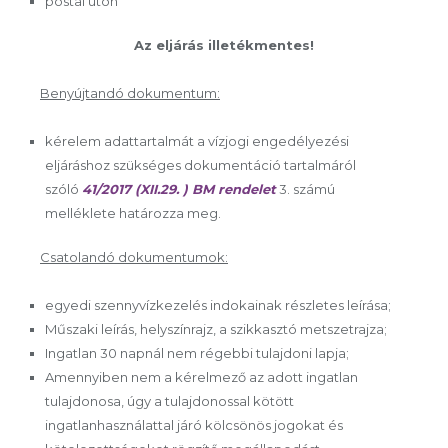
postai úton
Az eljárás illetékmentes!
Benyújtandó dokumentum:
kérelem adattartalmát a vízjogi engedélyezési
eljáráshoz szükséges dokumentáció tartalmáról
szóló
41/2017 (XII.29. ) BM rendelet
3. számú
melléklete határozza meg.
Csatolandó dokumentumok:
egyedi szennyvízkezelés indokainak részletes leírása;
Műszaki leírás, helyszínrajz, a szikkasztó metszetrajza;
Ingatlan 30 napnál nem régebbi tulajdoni lapja;
Amennyiben nem a kérelmező az adott ingatlan
tulajdonosa, úgy a tulajdonossal kötött
ingatlanhasználattal járó kölcsönös jogokat és