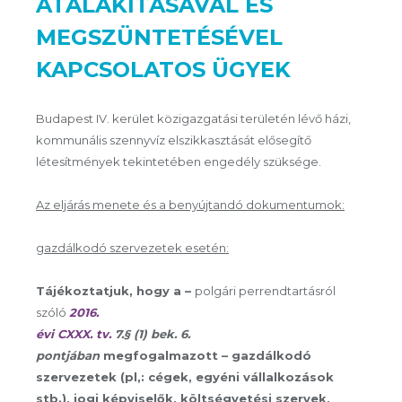
ÁTALAKÍTÁSÁVAL ÉS
MEGSZÜNTETÉSÉVEL
KAPCSOLATOS ÜGYEK
Budapest IV. kerület közigazgatási területén lévő házi,
kommunális szennyvíz elszikkasztását elősegítő
létesítmények tekintetében engedély szüksége.
Az eljárás menete és a benyújtandó dokumentumok:
gazdálkodó szervezetek esetén:
Tájékoztatjuk, hogy a –
polgári perrendtartásról
szóló
2016.
évi CXXX. tv.
7.§ (1) bek. 6.
pontjában
megfogalmazott –
gazdálkodó
szervezetek (pl,: cégek, egyéni vállalkozások
stb.), jogi
képviselők, költségvetési szervek,