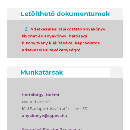
Letölthető dokumentumok
Adatkezelési tájékoztató anyakönyvi
kivonat és anyakönyvi hatósági
bizonyítvány kiállításával kapcsolatos
adatkezelési tevékenységről
Munkatársak
Hortobágyi Noémi
csoportvezető
1041 Budapest, István út 14. I. em. 33.
anyakonyv@ujpest.hu
Csorbáné Pásztor Zsuzsanna