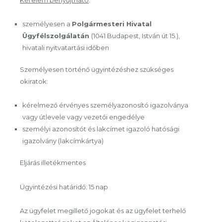
Kérelem benyújtható
:
személyesen a
Polgármesteri Hivatal
Ügyfélszolgálatán
(1041 Budapest, István út 15.),
hivatali nyitvatartási időben
Személyesen történő ügyintézéshez szükséges
okiratok:
kérelmező érvényes személyazonosító igazolványa
vagy útlevele vagy vezetői engedélye
személyi azonosítót és lakcímet igazoló hatósági
igazolvány (lakcímkártya)
Eljárás illetékmentes
Ügyintézési határidő: 15 nap
Az ügyfelet megillető jogokat és az ügyfelet terhelő