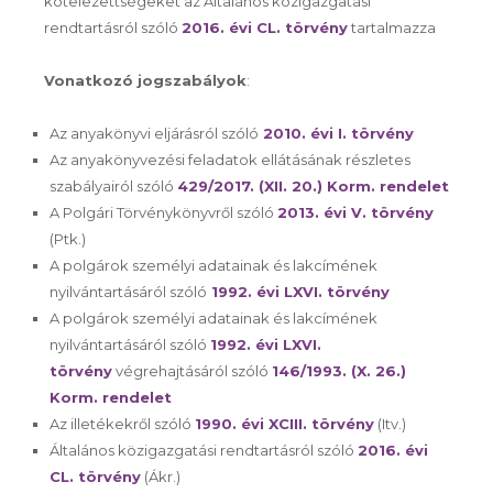
kötelezettségeket az Általános közigazgatási
rendtartásról szóló
2016. évi CL. törvény
tartalmazza
Vonatkozó jogszabályok
:
Az anyakönyvi eljárásról szóló
2010. évi I. törvény
Az anyakönyvezési feladatok ellátásának részletes
szabályairól szóló
429/2017. (XII. 20.) Korm. rendelet
A Polgári Törvénykönyvről szóló
2013. évi V. törvény
(Ptk.)
A polgárok személyi adatainak és lakcímének
nyilvántartásáról szóló
1992. évi LXVI. törvény
A polgárok személyi adatainak és lakcímének
nyilvántartásáról szóló
1992. évi LXVI.
törvény
végrehajtásáról szóló
146/1993. (X. 26.)
Korm. rendelet
Az illetékekről szóló
1990. évi XCIII. törvény
(Itv.)
Általános közigazgatási rendtartásról szóló
2016. évi
CL. törvény
(Ákr.)