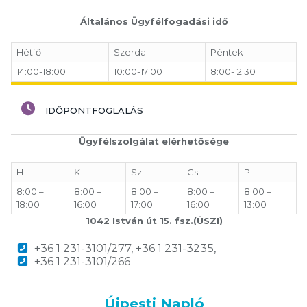
Általános Ügyfélfogadási idő
Hétfő
Szerda
Péntek
14:00-18:00
10:00-17:00
8:00-12:30
IDŐPONTFOGLALÁS
Ügyfélszolgálat elérhetősége
H
K
Sz
Cs
P
8:00 –
8:00 –
8:00 –
8:00 –
8:00 –
18:00
16:00
17:00
16:00
13:00
1042 István út 15. fsz.(ÜSZI)
+36 1 231-3101/277, +36 1 231-3235,
+36 1 231-3101/266
Újpesti Napló