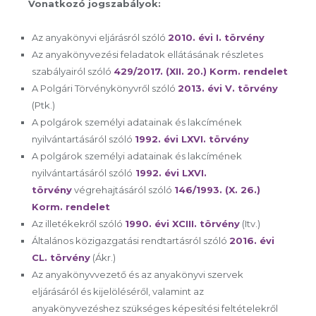
Vonatkozó jogszabályok:
Az anyakönyvi eljárásról szóló
2010. évi I. törvény
Az anyakönyvezési feladatok ellátásának részletes
szabályairól szóló
429/2017. (XII. 20.) Korm. rendelet
A Polgári Törvénykönyvről szóló
2013. évi V. törvény
(Ptk.)
A polgárok személyi adatainak és lakcímének
nyilvántartásáról szóló
1992. évi LXVI. törvény
A polgárok személyi adatainak és lakcímének
nyilvántartásáról szóló
1992. évi LXVI.
törvény
végrehajtásáról szóló
146/1993. (X. 26.)
Korm. rendelet
Az illetékekről szóló
1990. évi XCIII. törvény
(Itv.)
Általános közigazgatási rendtartásról szóló
2016. évi
CL. törvény
(Ákr.)
Az anyakönyvvezető és az anyakönyvi szervek
eljárásáról és kijelöléséről, valamint az
anyakönyvezéshez szükséges képesítési feltételekről