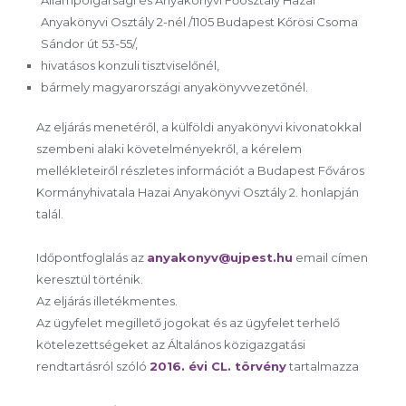
Állampolgársági és Anyakönyvi Főosztály Hazai
Anyakönyvi Osztály 2-nél /1105 Budapest Kőrösi Csoma
Sándor út 53-55/,
hivatásos konzuli tisztviselőnél,
bármely magyarországi anyakönyvvezetőnél.
Az eljárás menetéről, a külföldi anyakönyvi kivonatokkal
szembeni alaki követelményekről, a kérelem
mellékleteiről részletes információt a Budapest Főváros
Kormányhivatala Hazai Anyakönyvi Osztály 2. honlapján
talál.
Időpontfoglalás az
anyakonyv@ujpest.hu
email címen
keresztül történik.
Az eljárás illetékmentes.
Az ügyfelet megillető jogokat és az ügyfelet terhelő
kötelezettségeket az Általános közigazgatási
rendtartásról szóló
2016. évi CL. törvény
tartalmazza