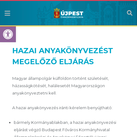
Eszköztár megnyitása
HAZAI ANYAKÖNYVEZÉST
MEGELŐZŐ ELJÁRÁS
Magyar állampolgár külföldön történt születését,
házasságkötését, halálesetét Magyarországon
anyakönyveztetni kell.
A hazai anyakönyvezés iránti kérelem benyújtható:
bármely Kormányablakban, a hazai anyakönyvezési
eljárást végző Budapest Főváros Kormányhivatal