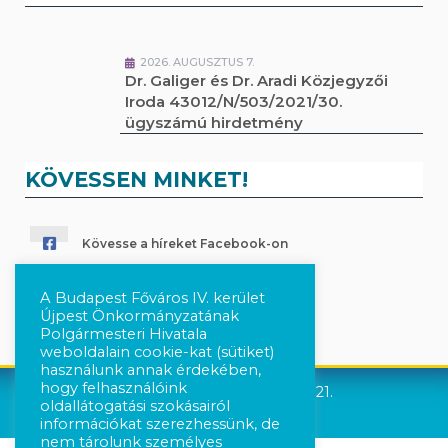
2026. AUGUSZTUS 7.
Dr. Galiger és Dr. Aradi Közjegyzői
Iroda 43012/N/503/2021/30.
ügyszámú hirdetmény
KÖVESSEN MINKET!
Kövesse a híreket Facebook-on
Követés Instagram-on
A Budapest Főváros IV. kerület
Újpest Önkormányzatának
Polgármesteri Hivatala
weboldalain cookie-kat (sütiket)
használunk annak érdekében,
hogy felhasználóink
Újpest Önkormányzata © 2021.
oldallátogatási szokásairól
információkat szerezhessünk, de
nem tárolunk személyes