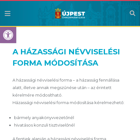
Eszköztár megnyitása
A HÁZASSÁGI NÉVVISELÉSI
FORMA MÓDOSÍTÁSA
A házassági névviselési forma – a házasság fennállása
alatt, illetve annak megszűnése után – az érintett
kérelmére módosítható.
Házassági névviselési forma módosítása kérelmezhető:
bármely anyakönyvvezetőnél
hivatásos konzuli tisztviselőnél
A fentiek alapján a házassági névviselési forma