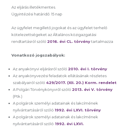
Az eljárás illetékmentes.
Ügyintézési határidő: 15 nap
Az ügyfelet megillető jogokat és az ügyfelet terhelő
kötelezettségeket az Általános közigazgatási
rendtartásról szóló
2016. évi CL. törvény
tartalmazza
Vonatkozó jogszabályok:
Az anyakönyvi eljárásról szóló
2010. évi I. törvény
Az anyakönyvezési feladatok ellátásának részletes
szabályairól szóló
429/2017. (XII. 20.) Korm. rendelet
A Polgári Törvénykönyvről szóló
2013. évi V. törvény
(Ptk.)
A polgárok személyi adatainak és lakcímének
nyilvántartásáról szóló
1992. évi LXVI. törvény
A polgárok személyi adatainak és lakcímének
nyilvántartásáról szóló
1992. évi LXVI.