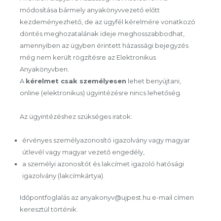
módosítása bármely anyakönyvvezető előtt
kezdeményezhető, de az ügyfél kérelmére vonatkozó
döntés meghozatalának ideje meghosszabbodhat,
amennyiben az ügyben érintett házassági bejegyzés
még nem került rögzítésre az Elektronikus
Anyakönyvben.
A
kérelmet csak személyesen
lehet benyújtani,
online (elektronikus) ügyintézésre nincs lehetőség.
Az ügyintézéshez szükséges iratok:
érvényes személyazonosító igazolvány vagy magyar
útlevél vagy magyar vezető engedély,
a személyi azonosítót és lakcímet igazoló hatósági
igazolvány (lakcímkártya).
Időpontfoglalás az anyakonyv@ujpest.hu e-mail címen
keresztül történik.