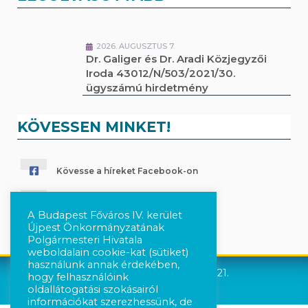
2026. AUGUSZTUS 7.
Dr. Galiger és Dr. Aradi Közjegyzői
Iroda 43012/N/503/2021/30.
ügyszámú hirdetmény
KÖVESSEN MINKET!
Kövesse a híreket Facebook-on
Követés Instagram-on
A Budapest Főváros IV. kerület
Újpest Önkormányzatának
Polgármesteri Hivatala
weboldalain cookie-kat (sütiket)
használunk annak érdekében,
Újpest Önkormányzata © 2021.
hogy felhasználóink
oldallátogatási szokásairól
információkat szerezhessünk, de