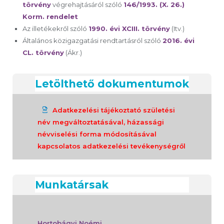
törvény
végrehajtásáról szóló
146/1993. (X. 26.)
Korm. rendelet
Az illetékekről szóló
1990. évi XCIII. törvény
(Itv.)
Általános közigazgatási rendtartásról szóló
2016. évi
CL. törvény
(Ákr.)
Letölthető dokumentumok
Adatkezelési tájékoztató születési
név megváltoztatásával, házassági
névviselési forma módosításával
kapcsolatos adatkezelési tevékenységről
Munkatársak
Hortobágyi Noémi