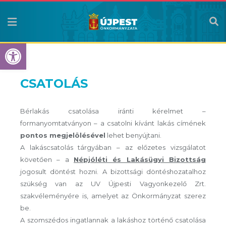
Eszköztár megnyitása
CSATOLÁS
Bérlakás csatolása iránti kérelmet –
formanyomtatványon – a csatolni kívánt lakás címének
pontos megjelölésével
lehet benyújtani.
A lakáscsatolás tárgyában – az előzetes vizsgálatot
követően – a
Népjóléti és Lakásügyi Bizottság
jogosult döntést hozni. A bizottsági döntéshozatalhoz
szükség van az UV Újpesti Vagyonkezelő Zrt.
szakvéleményére is, amelyet az Önkormányzat szerez
be.
A szomszédos ingatlannak a lakáshoz történő csatolása