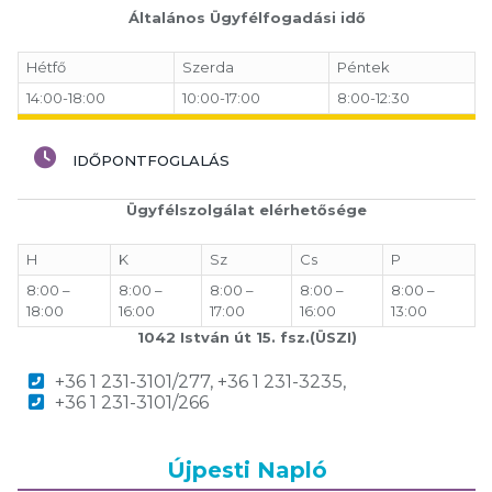
Általános Ügyfélfogadási idő
Hétfő
Szerda
Péntek
14:00-18:00
10:00-17:00
8:00-12:30
IDŐPONTFOGLALÁS
Ügyfélszolgálat elérhetősége
H
K
Sz
Cs
P
8:00 –
8:00 –
8:00 –
8:00 –
8:00 –
18:00
16:00
17:00
16:00
13:00
1042 István út 15. fsz.(ÜSZI)
+36 1 231-3101/277, +36 1 231-3235,
+36 1 231-3101/266
Újpesti Napló