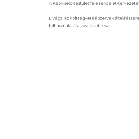
A Képviselő-testület felé rendelet-tervezetet
Elvégzi az költségvetési szervek által/részé
felhasználására javaslatot tesz.