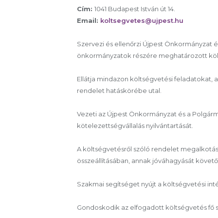
Cím:
1041 Budapest István út 14.
Email:
koltsegvetes@ujpest.hu
Szervezi és ellenőrzi Újpest Önkormányzat é
önkormányzatok részére meghatározott köl
Ellátja mindazon költségvetési feladatokat,
rendelet hatáskörébe utal.
Vezeti az Újpest Önkormányzat és a Polgárm
kötelezettségvállalás nyilvántartását.
A költségvetésről szóló rendelet megalkot
összeállításában, annak jóváhagyását követőe
Szakmai segítséget nyújt a költségvetési i
Gondoskodik az elfogadott költségvetés fő s