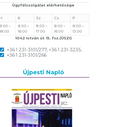
Ügyfélszolgálat elérhetősége
H
K
Sz
Cs
P
8:00 –
8:00 –
8:00 –
8:00 –
8:00 –
18:00
16:00
17:00
16:00
13:00
1042 István út 15. fsz.(ÜSZI)
+36 1 231-3101/277, +36 1 231-3235,
+36 1 231-3101/266
Újpesti Napló