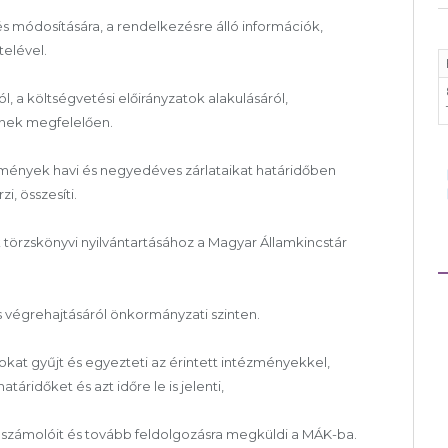
és módosítására, a rendelkezésre álló információk,
elével.
, a költségvetési előirányzatok alakulásáról,
-nek megfelelően.
zmények havi és negyedéves zárlataikat határidőben
i, összesíti.
 törzskönyvi nyilvántartásához a Magyar Államkincstár
s végrehajtásáról önkormányzati szinten.
at gyűjt és egyezteti az érintett intézményekkel,
áridőket és azt időre le is jelenti,
 beszámolóit és tovább feldolgozásra megküldi a MÁK-ba.