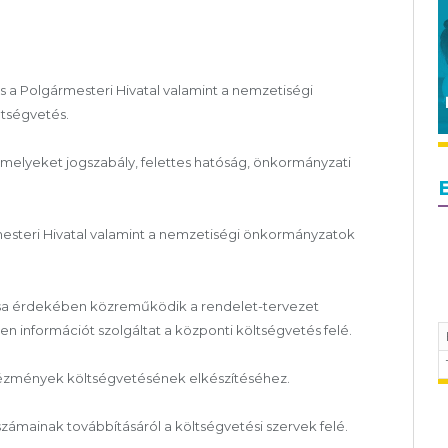
s a Polgármesteri Hivatal valamint a nemzetiségi
tségvetés.
 amelyeket jogszabály, felettes hatóság, önkormányzati
esteri Hivatal valamint a nemzetiségi önkormányzatok
ása érdekében közreműködik a rendelet-tervezet
n információt szolgáltat a központi költségvetés felé.
ntézmények költségvetésének elkészítéséhez.
zámainak továbbításáról a költségvetési szervek felé.