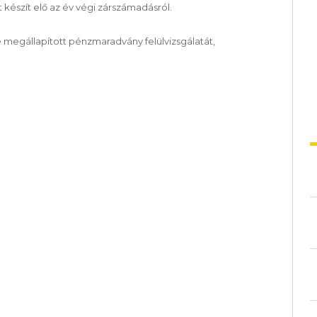
 készít elő az év végi zárszámadásról.
re megállapított pénzmaradvány felülvizsgálatát,