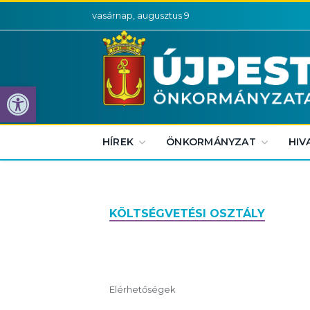
vasárnap, augusztus 9
Eszköztár megnyitása
HÍREK
ÖNKORMÁNYZAT
HIV
KÖLTSÉGVETÉSI OSZTÁLY
Elérhetőségek