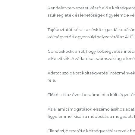
Rendelet-tervezetet készít elő a költségvet
szükségletek és lehetőségek figyelembe vét
Tájékoztatót készít az évközi gazdálkodásáról
költségvetési egyensúlyi helyzetéről az ÁHT
Gondoskodik arról, hogy költségvetési inté
elkészítsék. A zárlatokat számszakilag ellenőrz
Adatot szolgáltat költségvetési intézmények
felé.
Előkészíti az éves beszámolót a költségveté
Az állami támogatások elszámolásához adatok
figyelemmel kíséri a módosításra megadott hat
Ellenőrzi, összesíti a költségvetési szervek