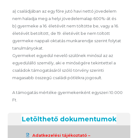
a) családjában az egy főre jutó havi nettó jövedelem
nem haladja meg a helyi jövedelemalap 600%-át és
b) gyermeke a 16. életévét nem töltötte be, vagy a 16.
életévét betöltött, de 19. életévét be nem töltött
gyermeke nappali oktatás munkarendje szerint folytat
tanulmányokat.
Gyermeket egyedül nevelő szülőnek minősül az az
egyedülálló személy, aki e minőségére tekintettel a
családok támogatásáról szóló törvény szerinti
magasabb összegű családi pótlékra jogosult.
A támogatás mértéke gyermekenként egyszeri 10.000
Ft.
Letölthető dokumentumok
Adatkezelési tájékoztató –