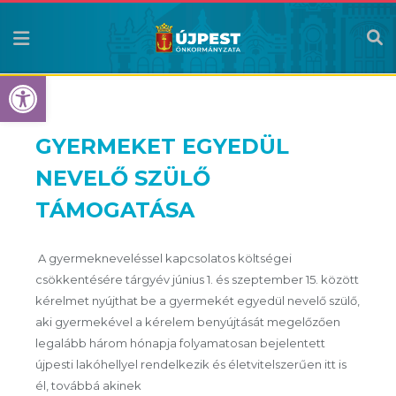
Eszköztár megnyitása
GYERMEKET EGYEDÜL
NEVELŐ SZÜLŐ
TÁMOGATÁSA
A gyermekneveléssel kapcsolatos költségei
csökkentésére tárgyév június 1. és szeptember 15. között
kérelmet nyújthat be a gyermekét egyedül nevelő szülő,
aki gyermekével a kérelem benyújtását megelőzően
legalább három hónapja folyamatosan bejelentett
újpesti lakóhellyel rendelkezik és életvitelszerűen itt is
él, továbbá akinek