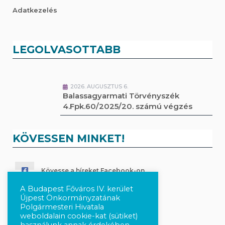
Adatkezelés
LEGOLVASOTTABB
2026. AUGUSZTUS 6.
Balassagyarmati Törvényszék
4.Fpk.60/2025/20. számú végzés
KÖVESSEN MINKET!
Kövesse a híreket Facebook-on
A Budapest Főváros IV. kerület
Követés Instagram-on
Újpest Önkormányzatának
Polgármesteri Hivatala
weboldalain cookie-kat (sütiket)