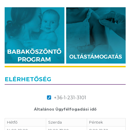
ELÉRHETŐSÉG
+36-1-231-3101
Általános Ügyfélfogadási idő
Hétfő
Szerda
Péntek