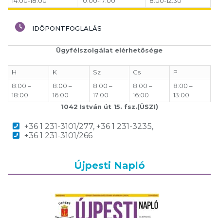
14:00-18:00
10:00-17:00
8:00-12:30
IDŐPONTFOGLALÁS
Ügyfélszolgálat elérhetősége
H
K
Sz
Cs
P
8:00 –
8:00 –
8:00 –
8:00 –
8:00 –
18:00
16:00
17:00
16:00
13:00
1042 István út 15. fsz.(ÜSZI)
+36 1 231-3101/277, +36 1 231-3235,
+36 1 231-3101/266
Újpesti Napló