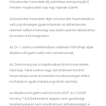
A közterület-használati díj számítása szempontjából
minden megkezdett nap egy napnak számít.
A közterület-használati díjat a közterület használatához
való jog tényleges gyakorlásának az időtartamára
tekintet nélkül a hatósági szerződés szerinti időtartamra
és módon kell megfizetni.
Az Ör. 1. számú mellékletében található Ft/m2/nap díjak
általános forgalmi adót nem tartalmaznak.
Az Önkormányzat a tulajdonában lévő közterületek
hatósági- határozattal vagy szerződéssel történő
hasznosítása során közhatalmi tevékenységet ellátó,
közhatalom gyakorlására jogosított személy.
Az általános forgalmi adóról szóló 2007. évi CXXVll.
törvény 7. § (1) bekezdése alapján nem gazdasági
tevékenység és nem eredményez adóalanyiságot a