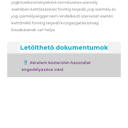
jogkövetkezményeként természetes személy
esetében kettőszázezer forintig terjedő, jogi személy és
jogi személyiséggel nem rendelkező szervezet esetén
kettőmillió forintig terjedő közigazgatási bírság
kiszabásának van helye.
Letölthető dokumentumok
Kérelem közterület-használat
engedélyezése iránt