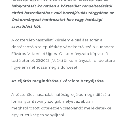
lefolytatását követően a közterület rendeltetésétől
eltérő használatához való hozzájárulás tárgyában az
Önkormányzat határozatot hoz vagy hatósági
szerződést köt.
A közterület-használati kérelem elbírálása során a
döntéshozó a településkép védelméről szóló Budapest
Főváros IV. Kerület Újpest Önkormányzata Képviselő-
testületének 25/2021. (IV. 24.) önkormányzati rendeletére
figyelemmel hozza meg a döntését.
Az eljárás megindítása / kérelem benyújtása
A közterület-használati hatósági eljárás megindítására
formanyomtatvány szolgál, melyet az abban
meghatározott kötelezően csatolandó mellékletekkel
együtt szükséges benyújtani.