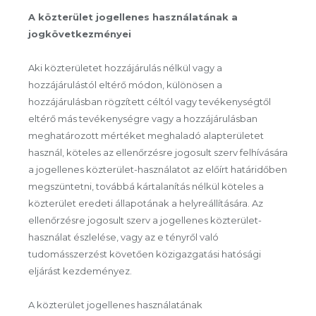
A közterület jogellenes használatának a
jogkövetkezményei
Aki közterületet hozzájárulás nélkül vagy a
hozzájárulástól eltérő módon, különösen a
hozzájárulásban rögzített céltól vagy tevékenységtől
eltérő más tevékenységre vagy a hozzájárulásban
meghatározott mértéket meghaladó alapterületet
használ, köteles az ellenőrzésre jogosult szerv felhívására
a jogellenes közterület-használatot az előírt határidőben
megszüntetni, továbbá kártalanítás nélkül köteles a
közterület eredeti állapotának a helyreállítására. Az
ellenőrzésre jogosult szerv a jogellenes közterület-
használat észlelése, vagy az e tényről való
tudomásszerzést követően közigazgatási hatósági
eljárást kezdeményez.
A közterület jogellenes használatának