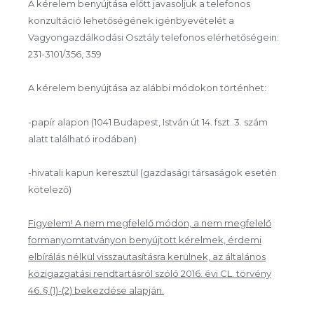
A kérelem benyújtása előtt javasoljuk a telefonos
konzultáció lehetőségének igénbyevételét a
Vagyongazdálkodási Osztály telefonos elérhetőségein:
231-3101/356, 359
A kérelem benyújtása az alábbi módokon történhet:
-papír alapon (1041 Budapest, István út 14. fszt. 3. szám
alatt található irodában)
-hivatali kapun keresztül (gazdasági társaságok esetén
kötelező)
Figyelem! A nem megfelelő módon, a nem megfelelő
formanyomtatványon benyújtott kérelmek, érdemi
elbírálás nélkül visszautasításra kerülnek, az általános
közigazgatási rendtartásról szóló 2016. évi CL. törvény
46. § (1)-(2) bekezdése alapján.