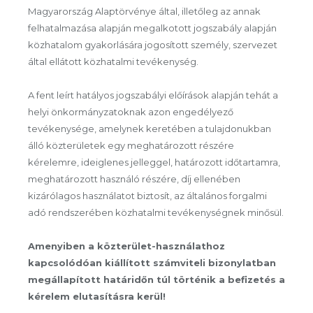
Magyarország Alaptörvénye által, illetőleg az annak
felhatalmazása alapján megalkotott jogszabály alapján
közhatalom gyakorlására jogosított személy, szervezet
által ellátott közhatalmi tevékenység.
A fent leírt hatályos jogszabályi előírások alapján tehát a
helyi önkormányzatoknak azon engedélyező
tevékenysége, amelynek keretében a tulajdonukban
álló közterületek egy meghatározott részére
kérelemre, ideiglenes jelleggel, határozott időtartamra,
meghatározott használó részére, díj ellenében
kizárólagos használatot biztosít, az általános forgalmi
adó rendszerében közhatalmi tevékenységnek minősül.
Amenyiben a közterület-használathoz
kapcsolódóan kiállított számviteli bizonylatban
megállapított határidőn túl történik a befizetés a
kérelem elutasításra kerül!