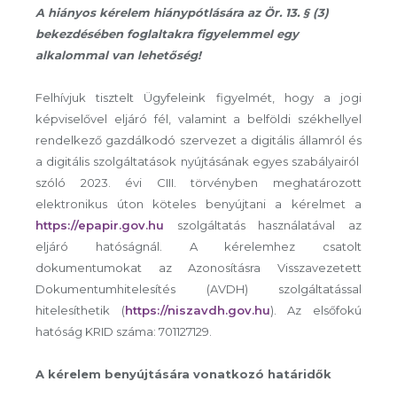
A hiányos kérelem hiánypótlására az Ör. 13. § (3)
bekezdésében foglaltakra figyelemmel egy
alkalommal van lehetőség!
Felhívjuk tisztelt Ügyfeleink figyelmét, hogy a jogi
képviselővel eljáró fél, valamint a belföldi székhellyel
rendelkező gazdálkodó szervezet a digitális államról és
a digitális szolgáltatások nyújtásának egyes szabályairól
szóló 2023. évi CIII. törvényben meghatározott
elektronikus úton köteles benyújtani a kérelmet a
https://epapir.gov.hu
szolgáltatás használatával az
eljáró hatóságnál. A kérelemhez csatolt
dokumentumokat az Azonosításra Visszavezetett
Dokumentumhitelesítés (AVDH) szolgáltatással
hitelesíthetik (
https://niszavdh.gov.hu
). Az elsőfokú
hatóság KRID száma: 701127129.
A kérelem benyújtására vonatkozó határidők