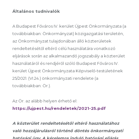
Általános tudnivalók
A Budapest Főváros IV. kerület Újpest Önkormányzata (a
továbbiakban: Önkormányzat) közigazgatási területén,
az Önkormányzat tulajdonában álló közterületek
rendeltetésétől eltérő célú használatára vonatkozó
eljárások során az alkalmazandó jogszabály a közterület
használatáról és rendjéről szóló Budapest Főváros IV.
kerület Újpest Önkormányzata Képviselő-testületének
25/2021. (VI.24.) önkormányzati rendelete (a
továbbiakban: Ör.).
Az Ör. az alább helyen érhető el:
https://ujpest.hu/rendeletek/2021-25.pdf
A közterület rendeltetésétől eltérő használatához
való hozzájárulásról történő döntés önkormányzati
hatósági ügy.
A kérelemre induló hatósági eljárás