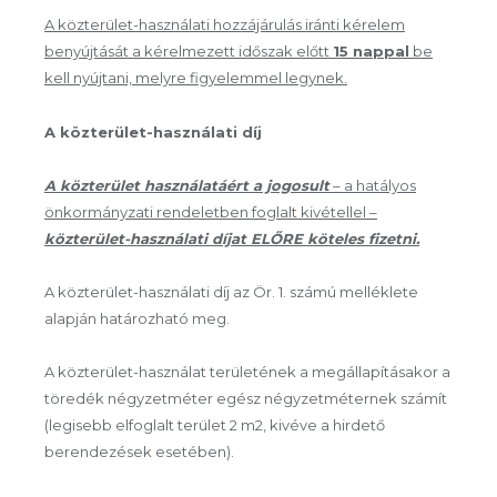
A közterület-használati hozzájárulás iránti kérelem
benyújtását a kérelmezett időszak előtt
15 nappal
be
kell nyújtani, melyre figyelemmel legynek.
A közterület-használati díj
A közterület használatáért a jogosult
– a hatályos
önkormányzati rendeletben foglalt kivétellel –
közterület-használati díjat ELŐRE köteles fizetni.
A közterület-használati díj az Ör. 1. számú melléklete
alapján határozható meg.
A közterület-használat területének a megállapításakor a
töredék négyzetméter egész négyzetméternek számít
(legisebb elfoglalt terület 2 m
2
, kivéve a hirdető
berendezések esetében).