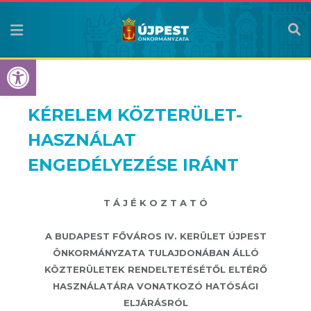
Eszköztár megnyitása
KÉRELEM KÖZTERÜLET-
HASZNÁLAT
ENGEDÉLYEZÉSE IRÁNT
T Á J É K O Z T A T Ó
A BUDAPEST FŐVÁROS IV. KERÜLET ÚJPEST
ÖNKORMÁNYZATA TULAJDONÁBAN ÁLLÓ
KÖZTERÜLETEK RENDELTETÉSÉTŐL ELTÉRŐ
HASZNÁLATÁRA VONATKOZÓ HATÓSÁGI
ELJÁRÁSRÓL