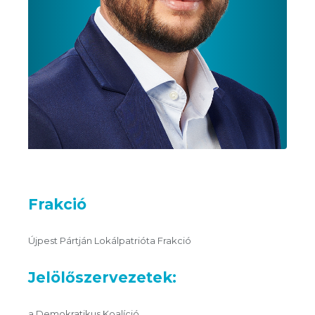
Frakció
Újpest Pártján Lokálpatrióta Frakció
Jelölőszervezetek:
a Demokratikus Koalíció