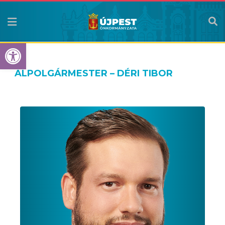
Eszköztár megnyitása
ALPOLGÁRMESTER – DÉRI TIBOR