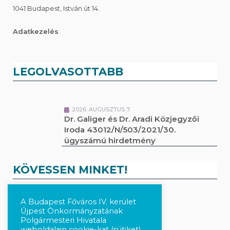
1041 Budapest, István út 14.
Adatkezelés
LEGOLVASOTTABB
2026. AUGUSZTUS 7.
Dr. Galiger és Dr. Aradi Közjegyzői
Iroda 43012/N/503/2021/30.
ügyszámú hirdetmény
KÖVESSEN MINKET!
A Budapest Főváros IV. kerület
Kövesse a híreket Facebook-on
Újpest Önkormányzatának
Polgármesteri Hivatala
Követés Instagram-on
weboldalain cookie-kat (sütiket)