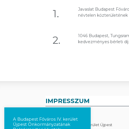
Javaslat Budapest Főváros
1.
névtelen közterületének
1046 Budapest, Tungsram u
2.
kedvezményes bérleti díj
IMPRESSZUM
KIADÓ
A Budapest Főváros IV. kerület
Újpest Önkormányzatának
Budapest Főváros IV. Kerület Újpest