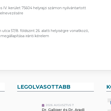
 IV. kerület 75604 helyrajzi számon nyilvántartott
 elnevezésére
tca 57/8. földszint 26. alatti helyiségre vonatkozó,
 megállapítása iránti kérelem
LEGOLVASOTTABB
K
2026. AUGUSZTUS 7.
Dr. Galiger és Dr. Aradi