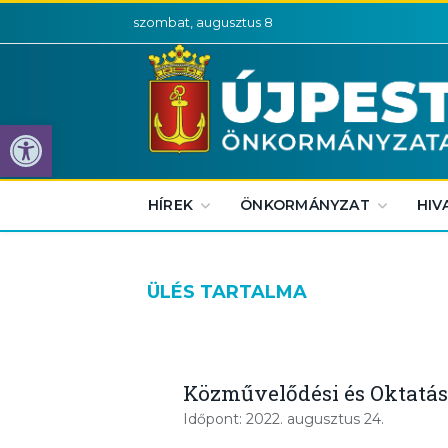
szombat, augusztus 8
Eszköztár megnyitása
HÍREK
ÖNKORMÁNYZAT
HIV
ÜLÉS TARTALMA
Közművelődési és Oktatási
Időpont: 2022. augusztus 24.