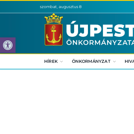
szombat, augusztus 8
Eszköztár megnyitása
HÍREK
ÖNKORMÁNYZAT
HIV