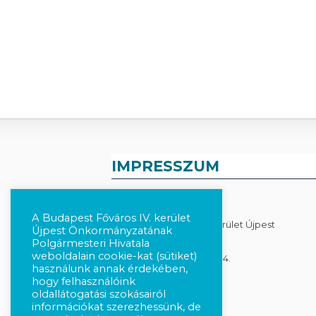
IMPRESSZUM
KIADÓ
A Budapest Főváros IV. kerület
Budapest Főváros IV. Kerület Újpest
Újpest Önkormányzatának
Önkormányzata
Polgármesteri Hivatala
weboldalain cookie-kat (sütiket)
1041 Budapest, István út 14.
használunk annak érdekében,
hogy felhasználóink
Adatkezelés
oldallátogatási szokásairól
információkat szerezhessünk, de