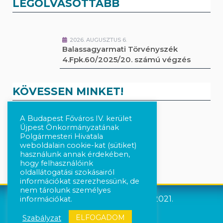
LEGOLVASOTTABB
2026. AUGUSZTUS 6.
Balassagyarmati Törvényszék
4.Fpk.60/2025/20. számú végzés
KÖVESSEN MINKET!
A Budapest Főváros IV. kerület
Kövesse a híreket Facebook-on
Újpest Önkormányzatának
Polgármesteri Hivatala
weboldalain cookie-kat (sütiket)
Követés Instagram-on
használunk annak érdekében,
hogy felhasználóink
oldallátogatási szokásairól
információkat szerezhessünk, de
nem tárolunk személyes
Újpest Önkormányzata © 2021.
információkat.
ELFOGADOM
Szabályzat