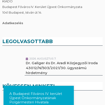
KIADÓ
Budapest Főváros IV. Kerület Újpest Önkormányzata
1041 Budapest, István út 14.
Adatkezelés
LEGOLVASOTTABB
2026. AUGUSZTUS 7.
Dr. Galiger és Dr. Aradi Közjegyzői Iroda
43012/N/503/2021/30. ügyszámú
hirdetmény
KÖVESSEN MINKET!
A Budapest Főváros IV. kerület
Újpest Önkormányzatának
Kövesse a híreket Facebook-on
Polgármesteri Hivatala