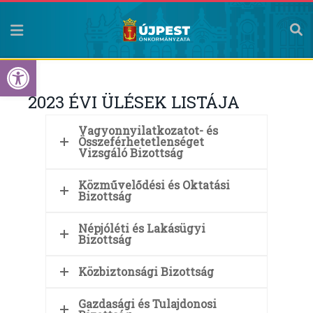
Eszköztár megnyitása
2023 ÉVI ÜLÉSEK LISTÁJA
Vagyonnyilatkozatot- és
Összeférhetetlenséget
Vizsgáló Bizottság
Közművelődési és Oktatási
Bizottság
Népjóléti és Lakásügyi
Bizottság
Közbiztonsági Bizottság
Gazdasági és Tulajdonosi