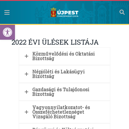
Eszköztár megnyitása
2022 ÉVI ÜLÉSEK LISTÁJA
Közművelődési és Oktatási
Bizottság
Népjóléti és Lakásügyi
Bizottság
Gazdasági és Tulajdonosi
Bizottság
Vagyonnyilatkozatot- és
Összeférhetetlenséget
Vizsgáló Bizottság