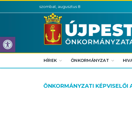
szombat, augusztus 8
Eszköztár megnyitása
HÍREK
ÖNKORMÁNYZAT
HIV
ÖNKORMÁNYZATI KÉPVISELŐI