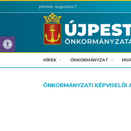
péntek, augusztus 7
Eszköztár megnyitása
HÍREK
ÖNKORMÁNYZAT
HIV
ÖNKORMÁNYZATI KÉPVISELŐI