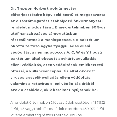
Dr. Trippon Norbert polgármester
előterjesztésére képviselő-testület megszavazta
az oltástámogatást szabályozó önkormányzati
rendelet módosítását. Ennek értelmében 90%-os
utófinanszírozásos támogatásban
részesülhetnek a meningococcus B baktérium
okozta fertőző agyhártyagyulladás elleni
védőoltás, a meningococcus A, C, W és Y típusú
baktérium által okozott agyhártyagyulladás
elleni védőoltás, ezen védőoltások emlékeztető
oltásai, a kullancsencephalitis által okozott
vírusos agyvelőgyulladás elleni védőoltás,
valamint a rotavírus elleni védőoltás árából
azok a családok, akik kérelmet nyújtanak be.
A rendelet értelmében 2 fős családok esetében 497 952
Ft/fő, a 3 vagy több fős családok esetében 450 072 Ft/fő
jövedelemhatárig részesülhetnek 90%-os