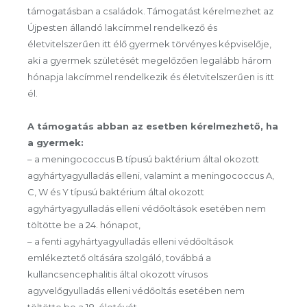
támogatásban a családok. Támogatást kérelmezhet az
Újpesten állandó lakcímmel rendelkező és
életvitelszerűen itt élő gyermek törvényes képviselője,
aki a gyermek születését megelőzően legalább három
hónapja lakcímmel rendelkezik és életvitelszerűen is itt
él.
A támogatás abban az esetben kérelmezhető, ha
a gyermek:
– a meningococcus B típusú baktérium által okozott
agyhártyagyulladás elleni, valamint a meningococcus A,
C, W és Y típusú baktérium által okozott
agyhártyagyulladás elleni védőoltások esetében nem
töltötte be a 24. hónapot,
– a fenti agyhártyagyulladás elleni védőoltások
emlékeztető oltására szolgáló, továbbá a
kullancsencephalitis által okozott vírusos
agyvelőgyulladás elleni védőoltás esetében nem