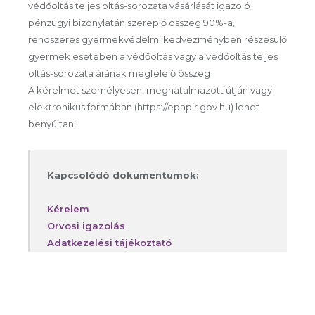
védőoltás teljes oltás-sorozata vásárlását igazoló
pénzügyi bizonylatán szereplő összeg 90%-a,
rendszeres gyermekvédelmi kedvezményben részesülő
gyermek esetében a védőoltás vagy a védőoltás teljes
oltás-sorozata árának megfelelő összeg
A kérelmet személyesen, meghatalmazott útján vagy
elektronikus formában (https://epapir.gov.hu) lehet
benyújtani.
Kapcsolódó dokumentumok:
Kérelem
Orvosi igazolás
Adatkezelési tájékoztató