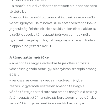
töltötte be a 18. életévét,
– a rotavírus elleni védőoltás esetében a 6. hónapot nem
töltötte be.
A védőoltáshoz nyújtott támogatást csak az egyik szülő
veheti igénybe. Ha mindkét szülő esetében fennállnak a
jogosultsági feltételek, de a szülők külön élnek, akkor az
a szülő jogosult a támogatást igénybe venni, akinél a
gyermek megállapodás, hatósági vagy bírósági döntés
alapján elhelyezésre került.
A támogatás mértéke
– a védőoltás, vagy a védőoltás teljes oltási sorozata
vásárlását igazoló pénzügyi bizonylatán szereplő összeg
90%-a,
– rendszeres gyermekvédelmi kedvezményben
részesülő gyermek esetében a védőoltás vagy a
védőoltás teljes oltási sorozata árának megfelelő összeg.
A támogatást utófinanszírozás keretében lehet igénybe
venni! A támogatás mértéke a védőoltás, vagy a