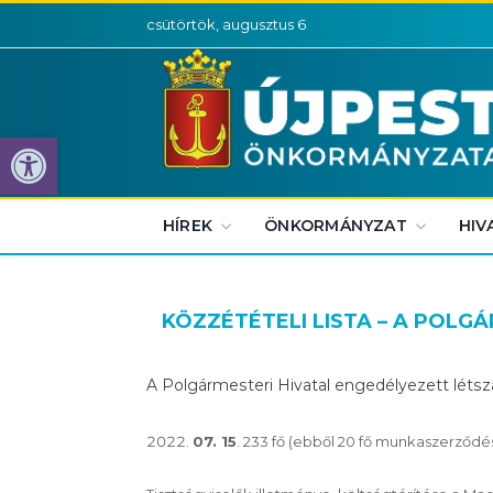
csütörtök, augusztus 6
Eszköztár megnyitása
HÍREK
ÖNKORMÁNYZAT
HIV
KÖZZÉTÉTELI LISTA – A POLG
A Polgármesteri Hivatal engedélyezett léts
07. 15
. 233 fő (ebből 20 fő munkaszerződé