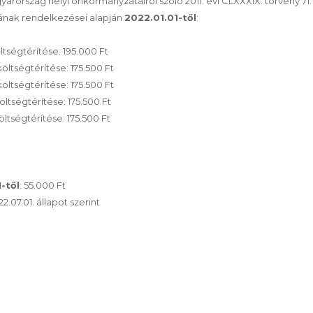
gyarország helyi önkormányzatairól szóló 2011. évi CLXXXIX. törvény 71
 §-ának rendelkezései alapján
2022.01.01-től
:
ltségtérítése: 195.000 Ft
költségtérítése: 175.500 Ft
költségtérítése: 175.500 Ft
öltségtérítése: 175.500 Ft
öltségtérítése: 175.500 Ft
-től
: 55.000 Ft
.07.01. állapot szerint