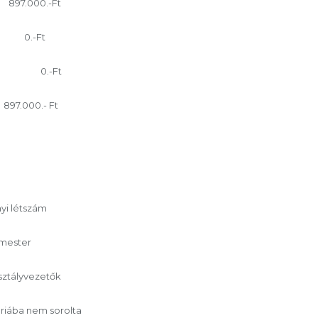
897.000.-Ft
 0.-Ft
8.-Ft 0.-Ft
000.- Ft
yi létszám
rmester
osztályvezetők
óriába nem sorolta