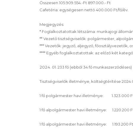
Összesen 105.909.554.-Ft 897.000.- Ft
Cafetéria: egységesen nettó 400.000 Ft/fő/év.
Megjegyzés:
* Foglalkoztatottak létszáma: munkajogi állomán
** Vezető tisztségviselők: polgármester, alpolgá
*** Vezetők: jegyző, aljegyző, főosztályvezetők, 
**** Egyéb foglalkoztatottak: az előző két kateg
01. 233 fő (ebből 34 fő munkaszerződéses)
Tisztségviselők illetménye, költségtérítése 2024.01
1 fő polgármester havi illetménye: 1.323.000 
1 fő alpolgármester havi illetménye: 1.220.200
1 fő alpolgármester havi illetménye: 1.193.200 