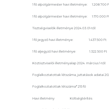
1 fő alpolgármester havi illetménye: 1.208.700
1 fő alpolgármester havi illetménye: 1.170.000 
Tisztségviselők illetménye 2024.03.01-től:
1 fő jegyző havi illetménye: 1.437.500 Ft
1 fő aljegyző havi illetménye: 1.322.500 Ft
Köztisztviselői illetményalap 2024. március 1-
Foglalkoztatottak létszáma, juttatások adatai 202
Foglalkoztatottak létszáma* 215 fő
Havi illetmény Költségtérítés