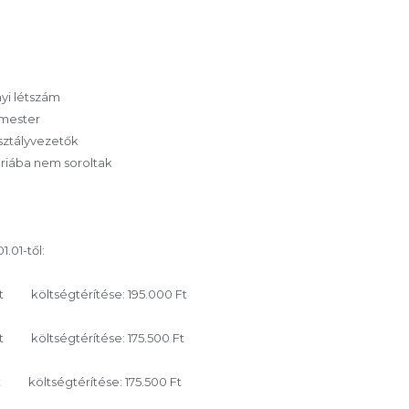
yi létszám
rmester
osztályvezetők
óriába nem soroltak
.01-től:
Ft költségtérítése: 195.000 Ft
 Ft költségtérítése: 175.500 Ft
Ft költségtérítése: 175.500 Ft