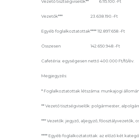
Vezető tisztségviselők** 6.115.100.-Ft 
Vezetők*** 23.638.190.-Ft
Egyéb foglalkoztatottak**** 112.897.65
Összesen 142.650.948.-Ft 897.
Cafetéria: egységesen nettó 400.000 Ft/fő/év.
Megjegyzés:
* Foglalkoztatottak létszáma: munkajogi állomán
** Vezető tisztségviselők: polgármester, alpolgá
*** Vezetők: jegyző, aljegyző, főosztályvezetők, 
**** Egyéb foglalkoztatottak: az előző két kateg