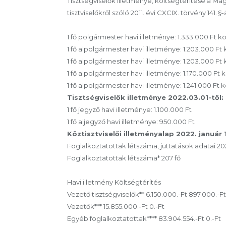
Tisztségviselők illetménye, költségtérítése a Ma
tisztviselőkről szóló 2011. évi CXCIX. törvény 141.
1 fő polgármester havi illetménye: 1.333.000 Ft kö
1 fő alpolgármester havi illetménye: 1.203.000 Ft 
1 fő alpolgármester havi illetménye: 1.203.000 Ft 
1 fő alpolgármester havi illetménye: 1.170.000 Ft k
1 fő alpolgármester havi illetménye: 1.241.000 Ft k
Tisztségviselők illetménye 2022.03.01-től:
1 fő jegyző havi illetménye: 1.100.000 Ft
1 fő aljegyző havi illetménye: 950.000 Ft
Köztisztviselői illetményalap 2022. január 1
Foglalkoztatottak létszáma, juttatások adatai 2022
Foglalkoztatottak létszáma* 207 fő
Havi illetmény Költségtérítés
Vezető tisztségviselők** 6.150.000.-Ft 897.000.-Ft
Vezetők*** 15.855.000.-Ft 0.-Ft
Egyéb foglalkoztatottak**** 83.904.554.-Ft 0.-Ft