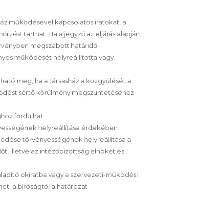
asház működésével kapcsolatos iratokat, a
őrzést tarthat. Ha a jegyző az eljárás alapján
törvényben megszabott határidő.
ényes működését helyreállította vagy
tható meg, ha a társasház a közgyűlését a
űködést sértő körülmény megszüntetéséhez
hoz fordulhat.
nyességének helyreállítása érdekében
űködése törvényességének helyreállítása a
t, illetve az intézőbizottság elnökét és
alapító okiratba vagy a szervezeti-működési
eti a bíróságtól a határozat