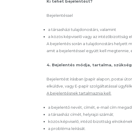
Ki tehet bejelentést?
Bejelentéssel
a társasházi tulajdonostárs, valamint
a közös képviselő vagy az intézőbizottság e
A bejelentés során a tulajdonostárs helyett 
amit a bejelentéssel együtt kell megtennie, e
4. Bejelentés módja, tartalma, szük
Bejelentést írásban (papír alapon, postai úto
elküldve, vagy E-papír szolgáltatással ügyfé
A bejelentésnek tartalmaznia kell:
a bejelentő nevét, címét, e-mail cím megad
a társasház címét, helyrajzi számát;
közös képviselő, intéző bizottság elnökének
a probléma leírását.