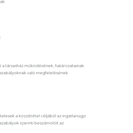
zak
t
int a társasház működésének, határozatainak
zi szabályoknak való megfelelésének
ötelesek a közzététel céljából az ingatlanügyi
szabályok szerinti beszámolóit az