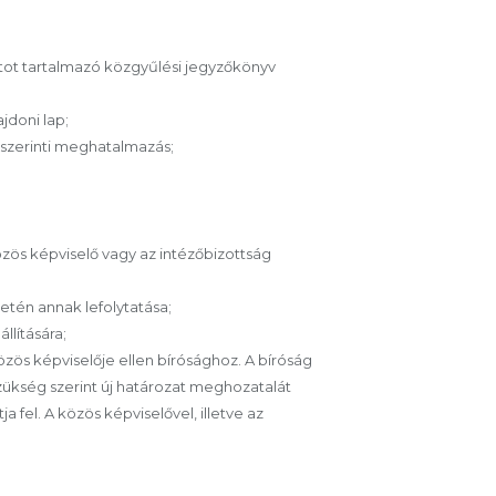
tot tartalmazó közgyűlési jegyzőkönyv
jdoni lap;
y szerinti meghatalmazás;
özös képviselő vagy az intézőbizottság
setén annak lefolytatása;
llítására;
özös képviselője ellen bírósághoz. A bíróság
zükség szerint új határozat meghozatalát
 fel. A közös képviselővel, illetve az