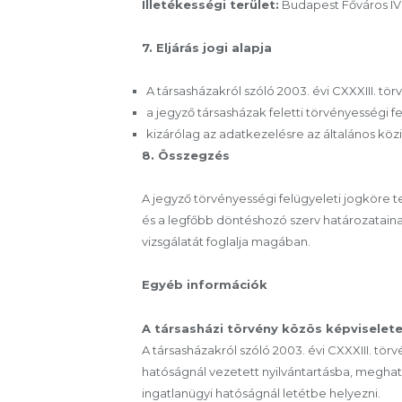
Illetékességi terület:
Budapest Főváros IV.
7. Eljárás jogi alapja
A társasházakról szóló 2003. évi CXXXIII. tör
a jegyző társasházak feletti törvényességi fel
kizárólag az adatkezelésre az általános közi
8. Összegzés
A jegyző törvényességi felügyeleti jogköre t
és a legfőbb döntéshozó szerv határozataina
vizsgálatát foglalja magában.
Egyéb információk
A társasházi törvény közös képviseletet
A társasházakról szóló 2003. évi CXXXIII. törv
hatóságnál vezetett nyilvántartásba, meghat
ingatlanügyi hatóságnál letétbe helyezni.