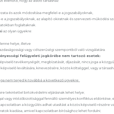
zt ellenőrzi, hogy az adott társasház
lyzata és azok módosítása megfelel-e a jogszabályoknak,
 a jogszabályoknak, az alapító okiratnak és szervezeti-működési sz
atokban foglaltaknak.
ki
az olyan ügyekre:
enne helye, illetve
zdaságossági vagy célszerűségi szempontból való vizsgálatára.
vényességi felügyeleti jogkörébe nem tartozó esetek:
épviselő tevékenységét, megbízatását, díjazását, nincs joga a közgy
épviselő leváltására, kinevezésére, közös költséggel, vagy a társas
sága nem terjed ki továbbá a következő ügyekre:
ire tekintettel birtokvédelmi eljárásnak lehet helye;
gal vagy intézőbizottsággal fennálló személyes konfliktus eldöntése,
apcsolatban a közgyűlés adhat utasítást a közös képviselő részére va
iratok kiadása, amivel kapcsolatban bírósághoz lehet fordulni;