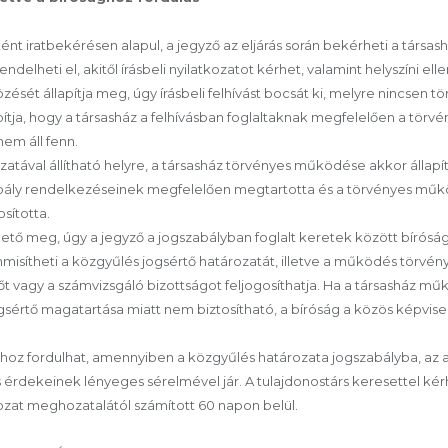
ként iratbekérésen alapul, a jegyző az eljárás során bekérheti a társ
lheti el, akitől írásbeli nyilatkozatot kérhet, valamint helyszíni ellen
sét állapítja meg, úgy írásbeli felhívást bocsát ki, melyre nincsen 
pítja, hogy a társasház a felhívásban foglaltaknak megfelelően a törv
em áll fenn.
tával állítható helyre, a társasház törvényes működése akkor állapí
szabály rendelkezéseinek megfelelően megtartotta és a törvényes m
sította.
hető meg, úgy a jegyző a jogszabályban foglalt keretek között bíróság
misítheti a közgyűlés jogsértő határozatát, illetve a működés törvé
őt vagy a számvizsgáló bizottságot feljogosíthatja. Ha a társasház m
ogsértő magatartása miatt nem biztosítható, a bíróság a közös képviselő
ghoz fordulhat, amennyiben a közgyűlés határozata jogszabályba, az 
érdekeinek lényeges sérelmével jár. A tulajdonostárs keresettel kérh
zat meghozatalától számított 60 napon belül.