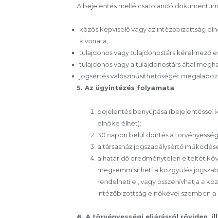
A bejelentés mellé csatolandó dokumentumo
közös képviselő vagy az intézőbizottság el
kivonata;
tulajdonos vagy tulajdonostárs kérelmező es
tulajdonos vagy a tulajdonostárs által megh
jogsértés valószínűsíthetőségét megalap
5. Az ügyintézés folyamata
bejelentés benyújtása (bejelentéssel 
elnöke élhet);
30 napon belül döntés a törvényességi f
a társasház jogszabálysértő működése 
a határidő eredménytelen elteltét köve
megsemmisítheti a közgyűlés jogszabá
rendelheti el, vagy összehívhatja a köz
intézőbizottság elnökével szemben a b
6. A törvényességi eljárásról röviden, i