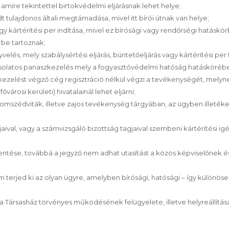
 amire tekintettel birtokvédelmi eljárásnak lehet helye;
tulajdonos általi megtámadása, mivel itt bírói útnak van helye;
y kártérítési per indítása, mivel ez bírósági vagy rendőrségi hatáskör
rbe tartoznak;
elés, mely szabálysértési eljárás, büntetőeljárás vagy kártérítési per 
solatos panaszkezelés mely a fogyasztóvédelmi hatóság hatáskörébe 
kezelést végző cég regisztráció nélkül végzi a tevékenységét, melyne
városi kerületi) hivatalainál lehet eljárni;
zomszédviták, illetve zajos tevékenység tárgyában, az ügyben illetéke
jaival, vagy a számvizsgáló bizottság tagjaival szembeni kártérítési i
entése, továbbá a jegyző nem adhat utasítást a közös képviselőnek és
 terjed ki az olyan ügyre, amelyben bírósági, hatósági – így különös
lja a Társasház törvényes működésének felügyelete, illetve helyreállí