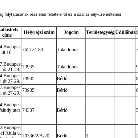
 folytatásának részletes feltételeiről és a szálláshely-üzemeltetési
álláshely
Helyrajzi szám
Jogcím
Területegység
Üdülőház
címe
4.Budapest
76512/183
Tulajdonos
 út 16.
7.Budapest
73935
Tulajdonos
i út 21-29.
4.Budapest
73935
Bérlő
i út 27-29.
7.Budapest
73935
Bérlő
i út 27-29.
4.Budapest
faludy utca
74337
Bérlő
2.Budapest
ef Attila u.
70336/2/A/20
Bérlő
1