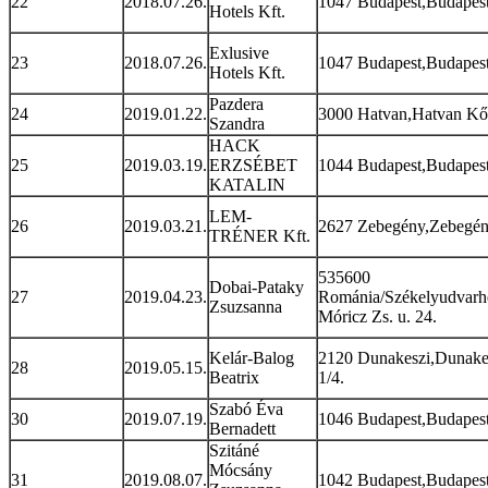
22
2018.07.26.
1047 Budapest,Budapest 
Hotels Kft.
Exlusive
23
2018.07.26.
1047 Budapest,Budapest 
Hotels Kft.
Pazdera
24
2019.01.22.
3000 Hatvan,Hatvan Kő
Szandra
HACK
25
2019.03.19.
ERZSÉBET
1044 Budapest,Budapest 
KATALIN
LEM-
26
2019.03.21.
2627 Zebegény,Zebegény
TRÉNER Kft.
535600
Dobai-Pataky
27
2019.04.23.
Románia/Székelyudvarh
Zsuzsanna
Móricz Zs. u. 24.
Kelár-Balog
2120 Dunakeszi,Dunakes
28
2019.05.15.
Beatrix
1/4.
Szabó Éva
30
2019.07.19.
1046 Budapest,Budapest 
Bernadett
Szitáné
Mócsány
31
2019.08.07.
1042 Budapest,Budapest 