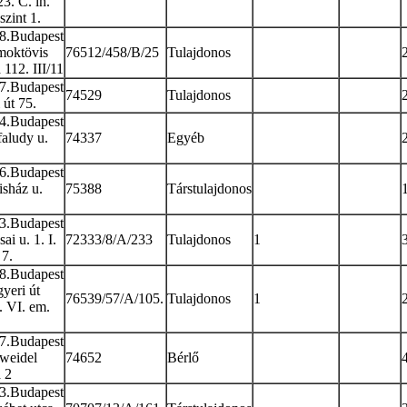
3. C. lh.
szint 1.
8.Budapest
oktövis
76512/458/B/25
Tulajdonos
 112. III/11
7.Budapest
74529
Tulajdonos
 út 75.
4.Budapest
faludy u.
74337
Egyéb
6.Budapest
isház u.
75388
Társtulajdonos
3.Budapest
ai u. 1. I.
72333/8/A/233
Tulajdonos
1
 7.
8.Budapest
yeri út
76539/57/A/105.
Tulajdonos
1
. VI. em.
7.Budapest
weidel
74652
Bérlő
a 2
3.Budapest