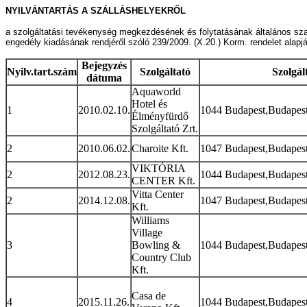
NYILVÁNTARTÁS A SZÁLLÁSHELYEKRŐL
a szolgáltatási tevékenység megkezdésének és folytatásának általános szabál
engedély kiadásának rendjéről szóló 239/2009. (X.20.) Korm. rendelet alapj
Bejegyzés
Nyilv.tart.szám
Szolgáltató
Szolgál
dátuma
Aquaworld
Hotel és
1
2010.02.10.
1044 Budapest,Budapest 
Élményfürdő
Szolgáltató Zrt.
2
2010.06.02.
Charoite Kft.
1047 Budapest,Budapest
VIKTÓRIA
2
2012.08.23.
1044 Budapest,Budapest
CENTER Kft.
Vitta Center
2
2014.12.08.
1047 Budapest,Budapest
Kft.
Williams
Village
3
Bowling &
1044 Budapest,Budapest 
Country Club
Kft.
Casa de
4
2015.11.26.
1044 Budapest,Budapest