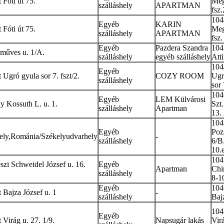
Fóti út 75.
Meg
szálláshely
APARTMAN
fsz.
104
Egyéb
KARIN
Fóti út 75.
Meg
szálláshely
APARTMAN
fsz.
Egyéb
Pazdera Szandra
104
műves u. 1/A.
szálláshely
egyéb szálláshely
Atti
104
Egyéb
Ugró gyula sor 7. fszt/2.
COZY ROOM
Ugr
szálláshely
sor 
104
Egyéb
LEM Külvárosi
 Kossuth L. u. 1.
Szt.
szálláshely
Apartman
13. 
104
Egyéb
Poz
ely,Románia/Székelyudvarhely
-
szálláshely
6/B
10.
104
zi Schweidel József u. 16.
Egyéb
Apartman
Chi
szálláshely
8-1
Egyéb
104
Bajza József u. 1
-
szálláshely
Bajz
104
Egyéb
Virág u. 27. 1/9.
Napsugár lakás
Vir