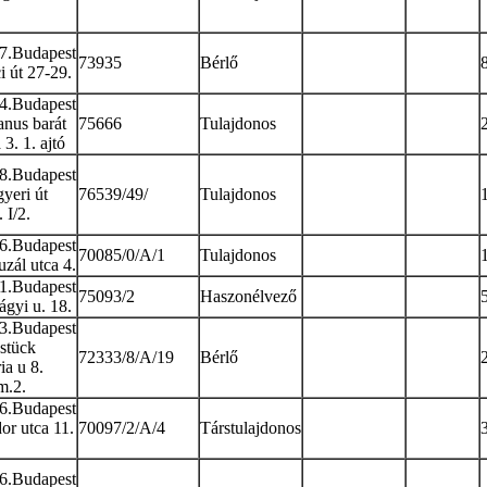
7.Budapest
73935
Bérlő
i út 27-29.
4.Budapest
anus barát
75666
Tulajdonos
 3. 1. ajtó
8.Budapest
yeri út
76539/49/
Tulajdonos
 I/2.
6.Budapest
70085/0/A/1
Tulajdonos
uzál utca 4.
1.Budapest
75093/2
Haszonélvező
ágyi u. 18.
3.Budapest
stück
72333/8/A/19
Bérlő
ia u 8.
m.2.
6.Budapest
or utca 11.
70097/2/A/4
Társtulajdonos
6.Budapest