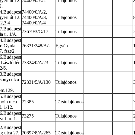
yeri út 12.
74400/0/A/2
Tulajdonos
2.
4.Budapest
74400/0/A/2,
yeri út 12.
74400/0/A/3,
Tulajdonos
 2,3,4
74400/0/A/4
7.Budapest
73679/3/G/17
Tulajdonos
la u. 1/A.
4.Budapest
ó Gyula
76331/248/A/2
Egyéb
7. fszt/2.
6.Budapest
 László tér
73324/0/A/23
Tulajdonos
2/6.
3.Budapest
sonyi utca
72331/5/A/130
Tulajdonos
.
em.129.
5.Budapest
noin utca
72385
Társtulajdonos
0. 1/12.
6.Budapest
73275
Tulajdonos
a J. u. 1.
2.Budapest
ág utca 27.
70897/8/A/265
Társtulajdonos