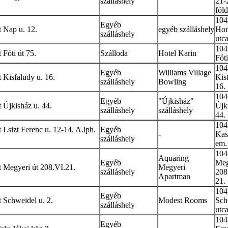
szálláshely
21-2
föld
104
Egyéb
 Nap u. 12.
egyéb szálláshely
Hom
szálláshely
utca
104
Fóti út 75.
Szálloda
Hotel Karin
Fóti
104
Egyéb
Williams Village
Kisfaludy u. 16.
Kis
szálláshely
Bowling
16.
104
Egyéb
"Újkisház"
 Újkisház u. 44.
Újk
szálláshely
szálláshely
44.
104
Lsizt Ferenc u. 12-14. A.lph.
Egyéb
-
Kass
szálláshely
em.
104
Aquaring
Egyéb
Meg
 Megyeri út 208.VI.21.
Megyeri
szálláshely
208
Apartman
21.
104
Egyéb
 Schweidel u. 2.
Modest Rooms
Sch
szálláshely
utc
104
Egyéb