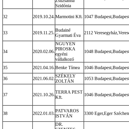
Zsuzsanna
Szidónia
32
2019.10.24.
Marmotini Kft.
1047 Budapest,Budapest
Budainé
33
2019.11.25.
2112 Veresegyház,Veres
Gyarmati Éva
NGUYEN
PIROSKA
34
2020.02.06.
1048 Budapest,Budapest 
egyéni
vállalkozó
35
2021.04.16.
Benke Tímea
1046 Budapest,Budapest 
SZÉKELY
36
2021.06.02.
1053 Budapest,Budapest 
ZOLTÁN
TERRA PEST
37
2021.10.26.
1046 Budapest,Budapest
Kft.
PATVAROS
38
2022.01.03.
3300 Eger,Eger Széchenyi
ISTVÁN
DR.