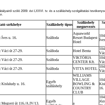
yairól szóló 2009. évi LXXVI. tv. és a szálláshely-szolgáltatási tevékenység
án.
Szálláshely
Sz
tató székhelye
Szálláshely tipus
megnevezés
Aquaworld
104
Íves u. 16.
Szálloda
Resort Budapest
Íves
Hotel
104
 Váci út 27-29.
Szálloda
Hotel Benta
Vác
VIKTÓRIA
104
 Váci út 27-29.
Szálloda
CENTER Kft.
Vác
104
 Váci út 27-29.
Szálloda
VITTA HOTEL
Vác
WILLIAMS
VILLAGE
104
Egyéb
Kisfaludy u. 16.
BOWLING &
Kis
szálláshely
COUNTRY
16.
CLUB
104
Egyéb
Józs
 Megyeri út 116./A.IV/13.
a