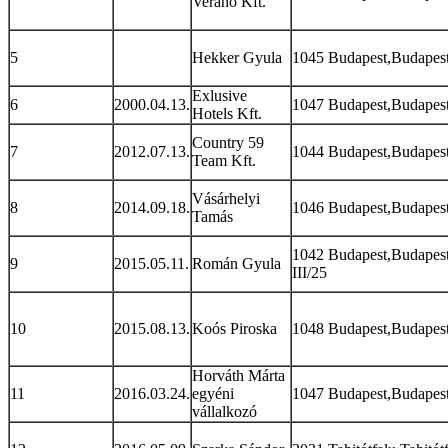
Verano Kft.
5
Hekker Gyula
1045 Budapest,Budapest
Exlusive
6
2000.04.13.
1047 Budapest,Budapest 
Hotels Kft.
Country 59
7
2012.07.13.
1044 Budapest,Budapest 
Team Kft.
Vásárhelyi
8
2014.09.18.
1046 Budapest,Budapest
Tamás
1042 Budapest,Budapest 
9
2015.05.11.
Román Gyula
III/25
10
2015.08.13.
Koós Piroska
1048 Budapest,Budapest
Horváth Márta
11
2016.03.24.
egyéni
1047 Budapest,Budapest
vállalkozó