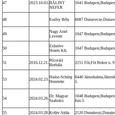
47
2023.10.03.
BÁLINT
1041 Budapest,Budapest 
NEFER
48
Essősy Béla
6087 Dunavecse,Dunavec
Nagy Ariel
49
1047 Budapest,Budapest A
Levente
Exlusive
50
1047 Budapest,Budapest 
Hotels Kft.
Pécsvári
51
2016.12.21.
2151 Fót,Fót Bokor u. 9
Borbála
Haász-Schürg
6440 Jánoshalma,Jánosha
53
2024.02.23.
Henriette
1.
Dr. Magyar
1048 Budapest,Budapest 
54
2024.03.26.
Szabolcs
fszt.3.
55
2024.03.28.
Koller Attila
2120 Dunakeszi,Dunakes