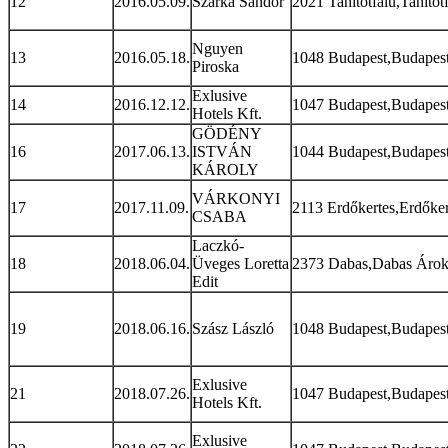
12
2016.05.09.
Szarka Sándor
2021 Tahitótfalu,Tahitót
Nguyen
13
2016.05.18.
1048 Budapest,Budapest 
Piroska
Exlusive
14
2016.12.12.
1047 Budapest,Budapest 
Hotels Kft.
GÖDÉNY
16
2017.06.13.
ISTVÁN
1044 Budapest,Budapest
KÁROLY
VÁRKONYI
17
2017.11.09.
2113 Erdőkertes,Erdőkert
CSABA
Laczkó-
18
2018.06.04.
Üveges Loretta
2373 Dabas,Dabas Árok 
Edit
19
2018.06.16.
Szász László
1048 Budapest,Budapest
Exlusive
21
2018.07.26.
1047 Budapest,Budapest 
Hotels Kft.
Exlusive