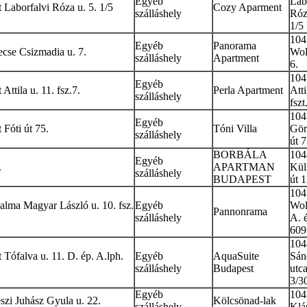
Egyéb
Lab
Laborfalvi Róza u. 5. 1/5
Cozy Aparment
szálláshely
Róz
1/5
104
Egyéb
Panorama
se Csizmadia u. 7.
Wol
szálláshely
Apartment
6.
104
Egyéb
ttila u. 11. fsz.7.
Perla Apartment
Atti
szálláshely
fszt
104
Egyéb
Fóti út 75.
Tóni Villa
Gör
szálláshely
út 7
BORBÁLA
104
Egyéb
.
APARTMAN
Kül
szálláshely
BUDAPEST
út 
104
lma Magyar László u. 10. fsz.
Egyéb
Wol
Pannonrama
szálláshely
A. 
609
104
Tófalva u. 11. D. ép. A.lph.
Egyéb
AquaSuite
Sán
szálláshely
Budapest
utca
3/3
Egyéb
104
zi Juhász Gyula u. 22.
Kölcsönad-lak
szálláshely
Klá