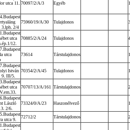
or utca 11.
70097/2/A/3
Egyéb
4.Budapest
rtyaláng
75960/19/A/30
Tulajdonos
 3.lph. 2/4
1.Budapest
sébet utca
70885/2/A/24
Tulajdonos
a.ép.1/12.
7.Budapest
la utca
73614
Társtulajdonos
b
7.Budapest
olyi István
70354/2/A/45
Tulajdonos
 9. III/5.
3.Budapest
sébet utca
70707/13/A/161
Társtulajdonos
 V.em.33.
6.Budapest
nt László
73324/0/A/23
Haszonélvező
13. 2/6.
5.Budapest
72712/2
Társtulajdonos
a utca 9.
1.Budapest