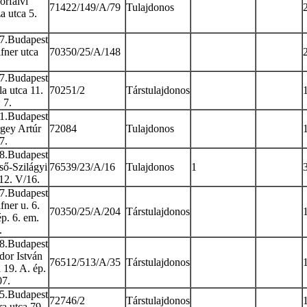
orfalvi
71422/149/A/79
Tulajdonos
a utca 5.
7.Budapest
fner utca
70350/25/A/148
7.Budapest
la utca 11.
70251/2
Társtulajdonos
. 7.
1.Budapest
gey Artúr
72084
Tulajdonos
7.
8.Budapest
ső-Szilágyi
76539/23/A/16
Tulajdonos
1
112. V/16.
7.Budapest
fner u. 6.
70350/25/A/204
Társtulajdonos
ép. 6. em.
.
8.Budapest
dor István
76512/513/A/35
Társtulajdonos
 19. A. ép.
07.
5.Budapest
72746/2
Társtulajdonos
ra utca 79.