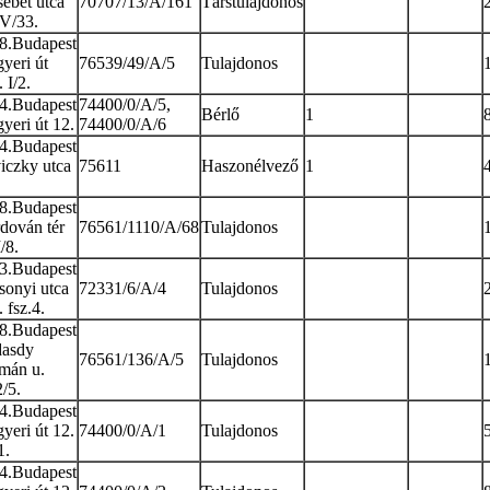
sébet utca
70707/13/A/161
Társtulajdonos
 V/33.
8.Budapest
yeri út
76539/49/A/5
Tulajdonos
 I/2.
4.Budapest
74400/0/A/5,
Bérlő
1
yeri út 12.
74400/0/A/6
4.Budapest
iczky utca
75611
Haszonélvező
1
8.Budapest
dován tér
76561/1110/A/68
Tulajdonos
I/8.
3.Budapest
sonyi utca
72331/6/A/4
Tulajdonos
 fsz.4.
8.Budapest
asdy
76561/136/A/5
Tulajdonos
mán u.
2/5.
4.Budapest
yeri út 12.
74400/0/A/1
Tulajdonos
1.
4.Budapest