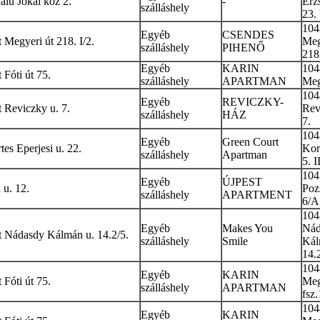
falu Jókai köz 2.
-
Erz
szálláshely
23.
104
Egyéb
CSENDES
Megyeri út 218. I/2.
Meg
szálláshely
PIHENŐ
218.
Egyéb
KARIN
104
Fóti út 75.
szálláshely
APARTMAN
Meg
104
Egyéb
REVICZKY-
 Reviczky u. 7.
Rev
szálláshely
HÁZ
7.
104
Egyéb
Green Court
es Eperjesi u. 22.
Kor
szálláshely
Apartman
5. I
104
Egyéb
ÚJPEST
u. 12.
Poz
szálláshely
APARTMENT
6/A.
104
Egyéb
Makes You
Nád
 Nádasdy Kálmán u. 14.2/5.
szálláshely
Smile
Kál
14.
104
Egyéb
KARIN
Fóti út 75.
Meg
szálláshely
APARTMAN
fsz.
104
Egyéb
KARIN