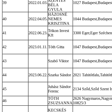
SZENTES
39
2022.01.03.
1027 Budapest,Budapest 
BÉLA
GYULA
HÁZOSNÉ
40
2022.04.05.
NEMES
1044 Budapest,Budapest
KRISZTINA
Trikon Invest
41
2022.06.23.
3300 Eger,Eger Széchenyi
Kft
42
2023.01.11.
Tóth Gitta
1047 Budapest,Budapest 
43
Szabó Viktor
1047 Budapest,Budapest
44
2023.06.22.
Szarka Sándor
2021 Tahitótfalu,Tahitót
Juhász Sándor
45
2134 Sződ,Sződ Szent Is
Ferenc
TÓTH
2626 Nagymaros,Nagyma
46
ZSUZSANNA
10825/3
KECSKÉS