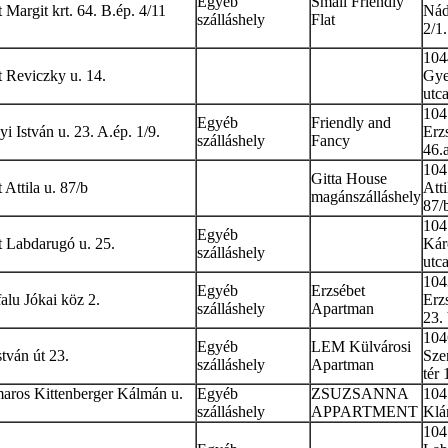
Egyéb
Small Friendly
Margit krt. 64. B.ép. 4/11
Nád
szálláshely
Flat
2/1.
104
 Reviczky u. 14.
Gye
utca
104
Egyéb
Friendly and
 István u. 23. A.ép. 1/9.
Erz
szálláshely
Fancy
46.
104
Gitta House
Attila u. 87/b
Atti
magánszálláshely
87/
104
Egyéb
 Labdarugó u. 25.
Kár
szálláshely
utca
104
Egyéb
Erzsébet
falu Jókai köz 2.
Erz
szálláshely
Apartman
23.
104
Egyéb
LEM Külvárosi
tván út 23.
Sze
szálláshely
Apartman
tér 
ros Kittenberger Kálmán u.
Egyéb
ZSUZSANNA
104
szálláshely
APPARTMENT
Klár
104