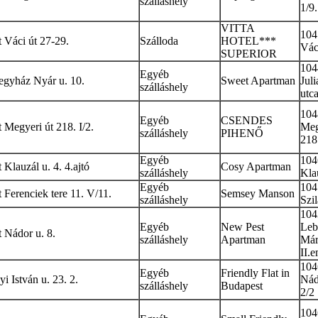
szálláshely
1/9.
VITTA
104
 Váci út 27-29.
Szálloda
HOTEL***
Vác
SUPERIOR
104
Egyéb
egyház Nyár u. 10.
Sweet Apartman
Juli
szálláshely
utca
104
Egyéb
CSENDES
Megyeri út 218. I/2.
Meg
szálláshely
PIHENŐ
218.
Egyéb
104
Klauzál u. 4. 4.ajtó
Cosy Apartman
szálláshely
Kla
Egyéb
104
Ferenciek tere 11. V/11.
Semsey Manson
szálláshely
Szil
104
Egyéb
New Pest
Leb
 Nádor u. 8.
szálláshely
Apartman
Már
II.e
104
Egyéb
Friendly Flat in
 István u. 23. 2.
Nád
szálláshely
Budapest
2/2
104