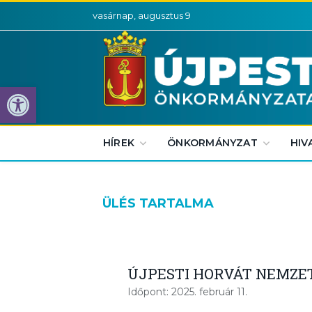
vasárnap, augusztus 9
Eszköztár megnyitása
HÍREK
ÖNKORMÁNYZAT
HIV
ÜLÉS TARTALMA
ÚJPESTI HORVÁT NEMZE
Időpont: 2025. február 11.