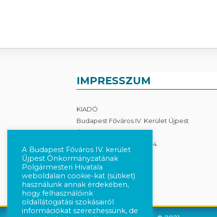
IMPRESSZUM
KIADÓ
Budapest Főváros IV. Kerület Újpest
Önkormányzata
1041 Budapest, István út 14.
A Budapest Főváros IV. kerület
Újpest Önkormányzatának
Adatkezelés
Polgármesteri Hivatala
weboldalain cookie-kat (sütiket)
használunk annak érdekében,
hogy felhasználóink
oldallátogatási szokásairól
információkat szerezhessünk, de