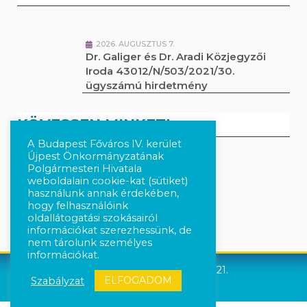
2026. AUGUSZTUS 7.
Dr. Galiger és Dr. Aradi Közjegyzői
Iroda 43012/N/503/2021/30.
ügyszámú hirdetmény
KÖVESSEN MINKET!
A Budapest Főváros IV. kerület
Újpest Önkormányzatának
Polgármesteri Hivatala
Kövesse a híreket Facebook-on
weboldalain cookie-kat (sütiket)
használunk annak érdekében,
Követés Instagram-on
hogy felhasználóink
oldallátogatási szokásairól
információkat szerezhessünk, de
nem tárolunk személyes
információkat.
Újpest Önkormányzata © 2021.
ELFOGADOM
Szabályzat