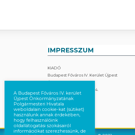
IMPRESSZUM
KIADÓ
Budapest Főváros IV. Kerület Újpest
Önkormányzata
1041 Budapest, István út 14.
A Budapest Főváros IV. kerület
Újpest Önkormányzatának
Adatkezelés
Polgármesteri Hivatala
weboldalain cookie-kat (sütiket)
használunk annak érdekében,
hogy felhasználóink
oldallátogatási szokásairól
információkat szerezhessünk, de