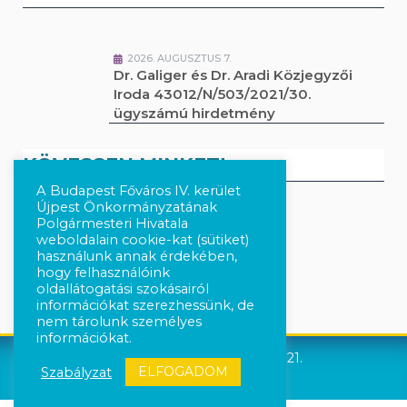
2026. AUGUSZTUS 7.
Dr. Galiger és Dr. Aradi Közjegyzői
Iroda 43012/N/503/2021/30.
ügyszámú hirdetmény
KÖVESSEN MINKET!
A Budapest Főváros IV. kerület
Újpest Önkormányzatának
Polgármesteri Hivatala
Kövesse a híreket Facebook-on
weboldalain cookie-kat (sütiket)
használunk annak érdekében,
Követés Instagram-on
hogy felhasználóink
oldallátogatási szokásairól
információkat szerezhessünk, de
nem tárolunk személyes
információkat.
Újpest Önkormányzata © 2021.
ELFOGADOM
Szabályzat