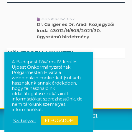
2026. AUGUSZTUS 7.
Dr. Galiger és Dr. Aradi Közjegyzői
Iroda 43012/N/503/2021/30.
ügyszámú hirdetmény
KÖVESSEN MINKET!
A Budapest Főváros IV. kerület
Újpest Önkormányzatának
Polgármesteri Hivatala
Kövesse a híreket Facebook-on
weboldalain cookie-kat (sütiket)
használunk annak érdekében,
Követés Instagram-on
hogy felhasználóink
oldallátogatási szokásairól
információkat szerezhessünk, de
nem tárolunk személyes
információkat.
Újpest Önkormányzata © 2021.
ELFOGADOM
Szabályzat