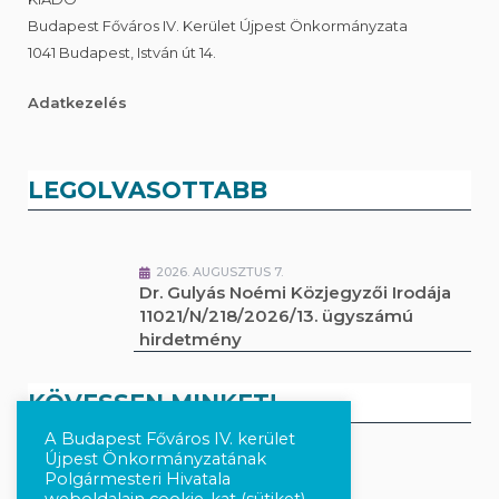
Budapest Főváros IV. Kerület Újpest Önkormányzata
1041 Budapest, István út 14.
Adatkezelés
LEGOLVASOTTABB
2026. AUGUSZTUS 7.
Dr. Gulyás Noémi Közjegyzői Irodája
11021/N/218/2026/13. ügyszámú
hirdetmény
KÖVESSEN MINKET!
A Budapest Főváros IV. kerület
Újpest Önkormányzatának
Kövesse a híreket Facebook-on
Polgármesteri Hivatala