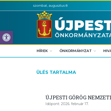
szombat, augusztus 8
Eszköztár megnyitása
HÍREK
ÖNKORMÁNYZAT
HIV
ÜLÉS TARTALMA
ÚJPESTI GÖRÖG NEMZET
Időpont: 2026. február 17.