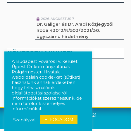
2026. AUGUSZTUS 7.
Dr. Galiger és Dr. Aradi Közjegyzői
Iroda 43012/N/503/2021/30.
ügyszámú hirdetmény
KÖVESSEN MINKET!
A Budapest Főváros IV. kerület
Újpest Önkormányzatának
Polgármesteri Hivatala
Kövesse a híreket Facebook-on
weboldalain cookie-kat (sütiket)
használunk annak érdekében,
Követés Instagram-on
hogy felhasználóink
oldallátogatási szokásairól
információkat szerezhessünk, de
nem tárolunk személyes
információkat.
Újpest Önkormányzata © 2021.
ELFOGADOM
Szabályzat