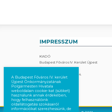
IMPRESSZUM
KIADÓ
Budapest Főváros IV. Kerület Újpest
Önkormányzata
1041 Budapest, István út 14.
A Budapest Főváros IV. kerület
Újpest Önkormányzatának
Adatkezelés
Polgármesteri Hivatala
weboldalain cookie-kat (sütiket)
használunk annak érdekében,
hogy felhasználóink
oldallátogatási szokásairól
információkat szerezhessünk, de