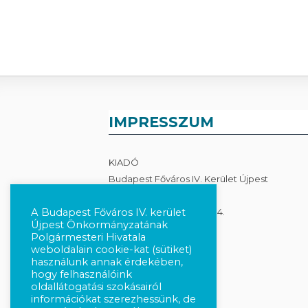
IMPRESSZUM
KIADÓ
Budapest Főváros IV. Kerület Újpest
Önkormányzata
A Budapest Főváros IV. kerület
1041 Budapest, István út 14.
Újpest Önkormányzatának
Polgármesteri Hivatala
Adatkezelés
weboldalain cookie-kat (sütiket)
használunk annak érdekében,
hogy felhasználóink
oldallátogatási szokásairól
információkat szerezhessünk, de