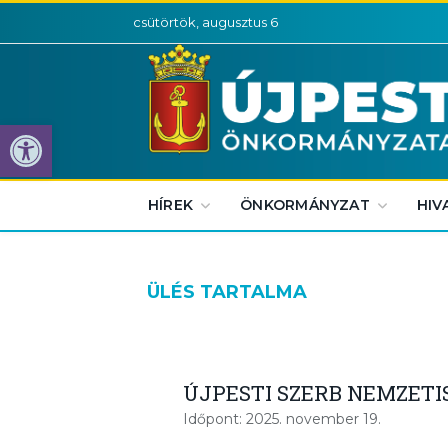
csütörtök, augusztus 6
Eszköztár megnyitása
HÍREK
ÖNKORMÁNYZAT
HIV
ÜLÉS TARTALMA
ÚJPESTI SZERB NEMZET
Időpont: 2025. november 19.