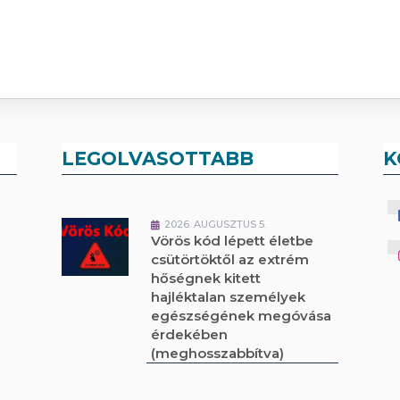
LEGOLVASOTTABB
K
2026. AUGUSZTUS 5.
Vörös kód lépett életbe
csütörtöktől az extrém
hőségnek kitett
hajléktalan személyek
egészségének megóvása
érdekében
(meghosszabbítva)