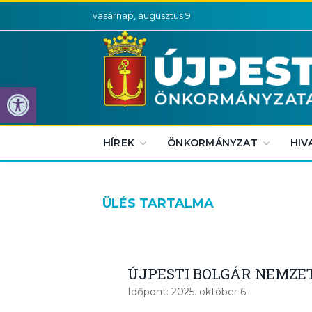
vasárnap, augusztus 9
Eszköztár megnyitása
HÍREK
ÖNKORMÁNYZAT
HIV
ÜLÉS TARTALMA
ÚJPESTI BOLGÁR NEMZE
Időpont: 2025. október 6.