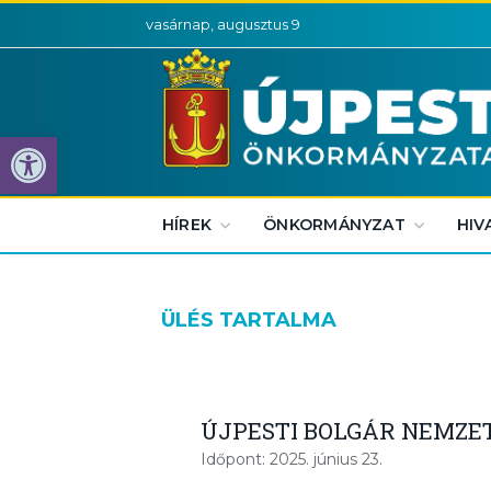
vasárnap, augusztus 9
Eszköztár megnyitása
HÍREK
ÖNKORMÁNYZAT
HIV
ÜLÉS TARTALMA
ÚJPESTI BOLGÁR NEMZE
Időpont: 2025. június 23.