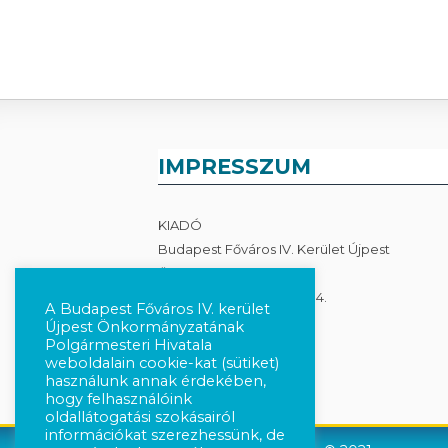
IMPRESSZUM
KIADÓ
Budapest Főváros IV. Kerület Újpest
Önkormányzata
1041 Budapest, István út 14.
A Budapest Főváros IV. kerület
Újpest Önkormányzatának
Adatkezelés
Polgármesteri Hivatala
weboldalain cookie-kat (sütiket)
használunk annak érdekében,
hogy felhasználóink
oldallátogatási szokásairól
információkat szerezhessünk, de