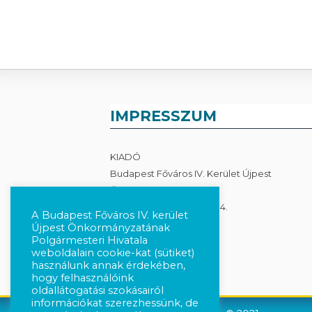
IMPRESSZUM
KIADÓ
Budapest Főváros IV. Kerület Újpest
Önkormányzata
1041 Budapest, István út 14.
A Budapest Főváros IV. kerület
Újpest Önkormányzatának
Adatkezelés
Polgármesteri Hivatala
weboldalain cookie-kat (sütiket)
használunk annak érdekében,
hogy felhasználóink
oldallátogatási szokásairól
információkat szerezhessünk, de