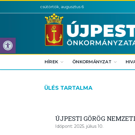
csütörtök, augusztus 6
Eszköztár megnyitása
HÍREK
ÖNKORMÁNYZAT
HIV
ÜLÉS TARTALMA
ÚJPESTI GÖRÖG NEMZET
Időpont: 2025. július 10.