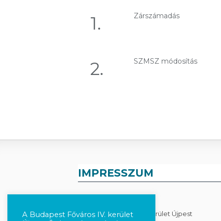
Zárszámadás
1.
SZMSZ módosítás
2.
IMPRESSZUM
KIADÓ
Budapest Főváros IV. Kerület Újpest
A Budapest Főváros IV. kerület