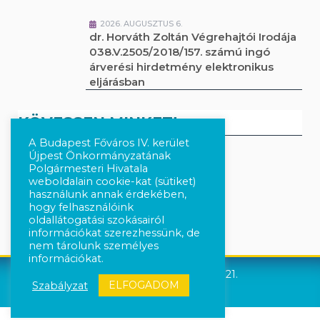
2026. AUGUSZTUS 6.
dr. Horváth Zoltán Végrehajtói Irodája
038.V.2505/2018/157. számú ingó
árverési hirdetmény elektronikus
eljárásban
KÖVESSEN MINKET!
A Budapest Főváros IV. kerület
Újpest Önkormányzatának
Polgármesteri Hivatala
Kövesse a híreket Facebook-on
weboldalain cookie-kat (sütiket)
használunk annak érdekében,
Követés Instagram-on
hogy felhasználóink
oldallátogatási szokásairól
információkat szerezhessünk, de
nem tárolunk személyes
információkat.
Újpest Önkormányzata © 2021.
ELFOGADOM
Szabályzat