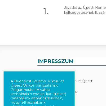
Javaslat az Újpesti Ném
1.
költségvetésének II. sz
IMPRESSZUM
KIADÓ
Budapest Főváros IV. Kerület Újpest
A Budapest Főváros IV. kerület
Újpest Önkormányzatának
Önkormányzata
Polgármesteri Hivatala
1041 Budapest, István út 14.
weboldalain cookie-kat (sütiket)
használunk annak érdekében,
hogy felhasználóink
Adatkezelés