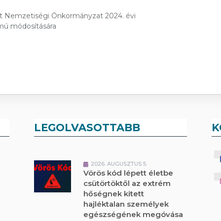
et Nemzetiségi Önkormányzat 2024. évi
ámú módosítására
LEGOLVASOTTABB
K
2026. AUGUSZTUS 5.
Vörös kód lépett életbe
csütörtöktől az extrém
hőségnek kitett
hajléktalan személyek
egészségének megóvása