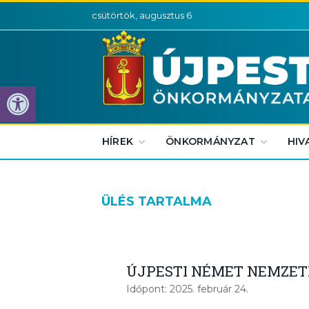
csütörtök, augusztus 6
Eszköztár megnyitása
HÍREK
ÖNKORMÁNYZAT
HIV
ÜLÉS TARTALMA
ÚJPESTI NÉMET NEMZET
Időpont: 2025. február 24.