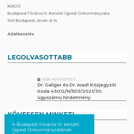
KIADÓ
Budapest Főváros IV. Kerület Újpest Önkormányzata
1041 Budapest, István út 14.
Adatkezelés
LEGOLVASOTTABB
2026. AUGUSZTUS 7.
Dr. Galiger és Dr. Aradi Közjegyzői
Iroda 43012/N/503/2021/30.
ügyszámú hirdetmény
KÖVESSEN MINKET!
A Budapest Főváros IV. kerület
Újpest Önkormányzatának
Kövesse a híreket Facebook-on